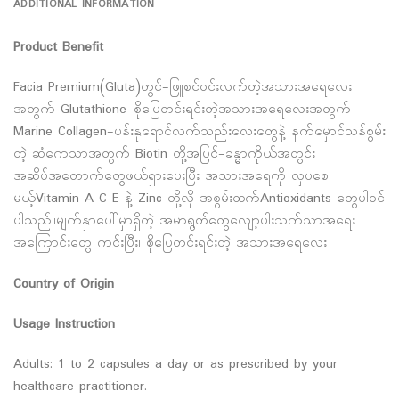
ADDITIONAL INFORMATION
Product Benefit
Facia Premium(Gluta)တွင်-ဖြူစင်ဝင်းလက်တဲ့အသားအရေလေး
အတွက် Glutathione-စိုပြေတင်းရင်းတဲ့အသားအရေလေးအတွက်
Marine Collagen-ပန်းနုရောင်လက်သည်းလေးတွေနဲ့ နက်မှောင်သန်စွမ်း
တဲ့ ဆံကေသာအတွက် Biotin တို့အပြင်-ခန္ဓာကိုယ်အတွင်း
အဆိပ်အတောက်တွေဖယ်ရှားပေးပြီး အသားအရေကို လှပစေ
မယ့်Vitamin A C E နဲ့ Zinc တို့လို အစွမ်းထက်Antioxidants တွေပါဝင်
ပါသည်။မျက်နှာပေါ်မှာရှိတဲ့ အမာရွတ်တွေလျော့ပါးသက်သာအရေး
အကြောင်းတွေ ကင်းပြီး၊ စိုပြေတင်းရင်းတဲ့ အသားအရေလေး
Country of Origin
Usage Instruction
Adults: 1 to 2 capsules a day or as prescribed by your
healthcare practitioner.