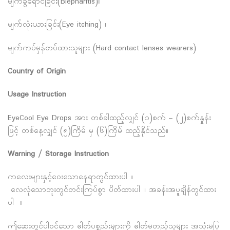
မျက်ခွံရောင်ခြင်း(Blepharitis)။
မျက်လုံးယားခြင်း(Eye itching) ၊
မျက်ကပ်မှန်တပ်ထားသူများ (Hard contact lenses wearers)
Country of Origin
Usage Instruction
EyeCool Eye Drops အား တစ်ခါထည့်လျှင် (၁)စက် – (၂)စက်နှုန်း
ဖြင့် တစ်နေ့လျှင် (၅)ကြိမ် မှ (၆)ကြိမ် ထည့်နိုင်သည်။
Warning / Storage Instruction
ကလေးများနှင့်ဝေးသောနေရာတွင်ထားပါ ။
လေလုံသောဘူးတွင်တင်းကြပ်စွာ ပိတ်ထားပါ ။ အခန်းအပူချိန်တွင်ထား
ပါ ။
ဤဆေးတွင်ပါဝင်သော ဓါတ်ပစ္စည်းများကို ဓါတ်မတည့်သူများ အသုံးမပြု