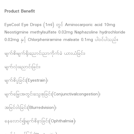
Product Benefit
EyeCool Eye Drops (1ml) တွင် Aminocarporic acid 10mg
Neostigmine methylsulfate 0.02mg Naphazoline hydrochloride
0.02mg နှင့် Chlorpheniramine maleate 0.1mg ပါဝင်ပါသည်။
မျက်စိ၊မျက်ရိုးညောင်းညာကိုက်ခဲ ယားယံခြင်း၊
မျက်လုံးညောင်းခြင်း၊
မျက်စိပူခြင်း(Eyestrain)၊
မျက်မြှေးအတွင်းသွေးစုခြင်း(Conjunctivalcongestion)၊
အမြင်ဝါးခြင်း(Blurredvision)၊
နေလောင်၍မျက်စိနာခြင်း(Ophthalmia)၊