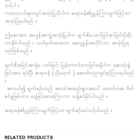
သင့်ပါ ။
ကလေးငယ်များတွင်အသုံးပြုလိုပါက ဆရာဝန်၏ညွှန်ကြားချက်ဖြင့်သာ
အသုံးပြုရပါမည် ။
ဤဆေးအား အလွန်အကျွံအသုံးပြုပါက မျက်စိယောင်ခြင်းစပ်ခြင်းပိုဆိုး
လာနိုင်ပါသည် ။ သတ်မှတ်ထားသော ဆေးညွှန်းအတိုင်းသာ အသုံးပြုရ
မည်ဖြစ်သည် ။
မျက်စိအမြင်အာရုံေ၀ဝါးခြင်း ပြန်ကောင်းလာခြင်းမရှိပါက ဆေးသုံးစွဲ
ခြင်းအား ရပ်ပြီး ဆရာဝန် (သို့မဟုတ် ) ဆေးဝါးပညာရှင်နှင့်ပြသရပါမည်
။
အကယ်၍ မျက်စဉ်းသည် အဝတ်အထည်များအပေါ် မတော်တဆ ဖိတ်
စင်မှုဖြစ်ပါက ရေဖြင့်ဆေးကြောကာ သန့်စင်နိုင်ပါသည် ။
ဆရာဝန်၏ညွှန်ကြားချက်ဖြင့်သာ မျက်စဉ်းခပ်သင့်ပါသည် ။
RELATED PRODUCTS