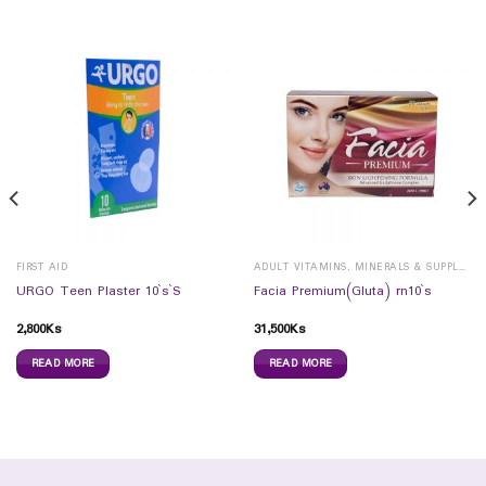
FIRST AID
ADULT VITAMINS, MINERALS & SUPPLEMENTS
URGO Teen Plaster 10`s`S
Facia Premium(Gluta) rn10`s
2,800
Ks
31,500
Ks
READ MORE
READ MORE