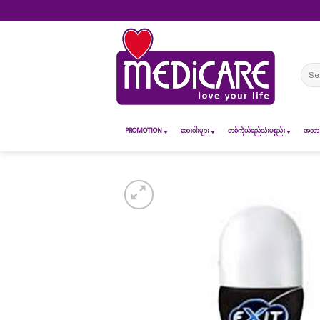
Skip
to
content
Sear
for:
PROMOTION
ဆေး၀ါးများ
တစ်ကိုယ်ရည်သုံးပစ္စည်း
အသားအ