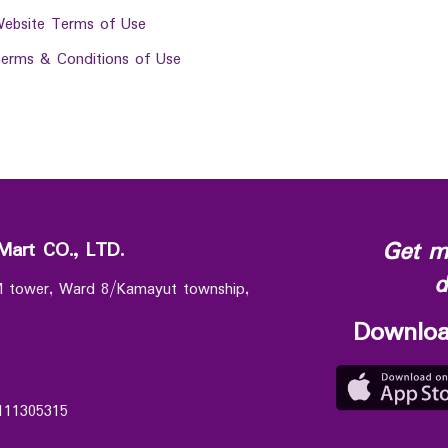
ebsite Terms of Use
erms & Conditions of Use
Get m
Mart CO., LTD.
d
 M tower, Ward 8/Kamayut township,
Downloa
111305315