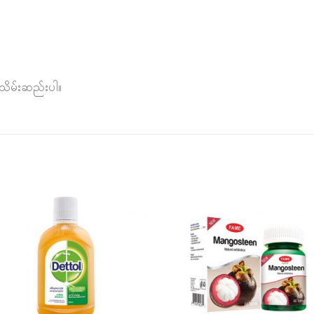
သိမ်းဆည်းပါ။