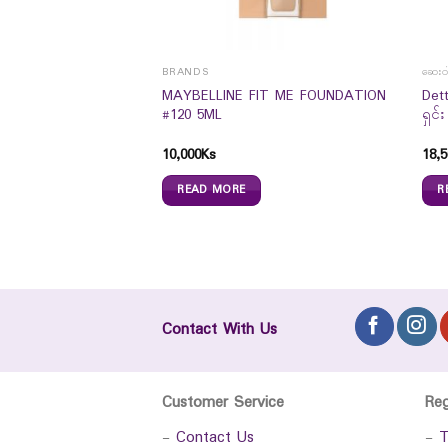
BRANDS
ဆေးဝါ
 Vegetable Complex
MAYBELLINE FIT ME FOUNDATION
Det
#120 5ML
ရှင်
10,000
Ks
18,5
READ MORE
R
Contact With Us
Customer Service
Re
-
Contact Us
-
T