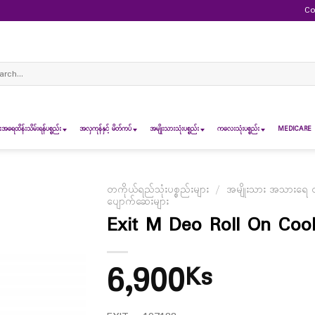
Co
ch
ရေထိန်းသိမ်းရန်ပစ္စည်း
အလှကုန်နှင့် မိတ်ကပ်
အမျိုးသားသုံးပစ္စည်း
ကလေးသုံးပစ္စည်း
MEDICARE 
တကိုယ်ရည်သုံးပစ္စည်းများ
/
အမျိုးသား အသားရေ ထိန
ပျောက်ဆေးများ
Exit M Deo Roll On Cool
6,900
Ks