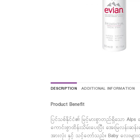
DESCRIPTION
ADDITIONAL INFORMATION
Product Benefit
ပြင်သစ်နိုင်ငံ၏ မြင့်မားစွာတည်ရှိသော Al
ကောင်းစွာထိန်းသိမ်းပေးပြီး အေးမြလန်းဆန
အားလုံး နှင့် သင့်တော်သည်။ Baby လေးများ