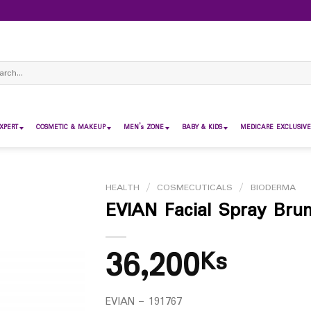
ch
XPERT
COSMETIC & MAKEUP
MEN’s ZONE
BABY & KIDS
MEDICARE EXCLUSIVE
HEALTH
/
COSMECUTICALS
/
BIODERMA
EVIAN Facial Spray Bru
36,200
Ks
EVIAN – 191767