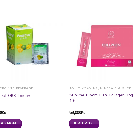
CTROLYTE BEVERAGE
Sublime Bloom Fish Collagen 15g
itral ORS Lemon
10s
0
Ks
59,000
Ks
EAD MORE
READ MORE