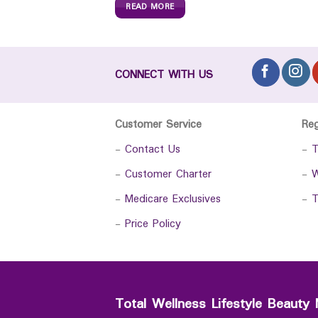
READ MORE
CONNECT WITH US
Customer Service
Re
-
Contact Us
-
T
-
Customer Charter
-
W
-
Medicare Exclusives
-
T
-
Price Policy
Total Wellness Lifestyle Beauty 