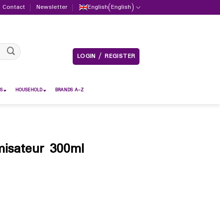
Contact
Newsletter
English
(
English
)
LOGIN / REGISTER
S
HOUSEHOLD
BRANDS A-Z
misateur 300ml