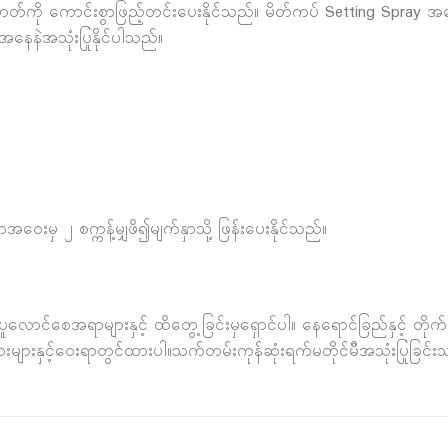
တ်ကို ကောင်းစွာဖြည့်တင်းပေးနိုင်သည်။ မိတ်ကပ် Setting Spray အန
 အနေနဲအသုံးပြုနိုင်ပါသည်။
ေးမှ ၂ စက္ကန့်မျှဖိ၍မျက်နှာသို့ ဖြန်းပေးနိုင်သည်။
်ပူလောင်စေ‌အရာများနှင့် ထိတွေ့ခြင်းမှရှောင်ပါ။ နေရောင်ခြည်နှင့် တိုက်
နှင့်ဝေးရာတွင်ထားပါ။သက်တမ်းကုန်ဆုံးရက်မတိုင်မီအသုံးပြုခြင်