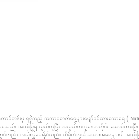
ps တောင်တန်းမှ ရရှိသည့် သဘာဝဓာတ်ငွေ့များပျော်ဝင်ထားသောရေ ( Nat
်းစေသည်။ အသုံးပြုရ လွယ်ကူပြီး အလွယ်တကူနေရာတိုင်း ဆောင်ထားပြ
တွင်လည်း အသုံးပြုပေးနိုင်သည်။ ထိခိုက်လွယ်အသားအရေများပါ အသုံးပ