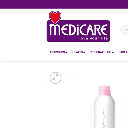
Skip
to
content
Sear
for:
PROMOTION
HEALTH
PERSONAL CARE
SKIN E