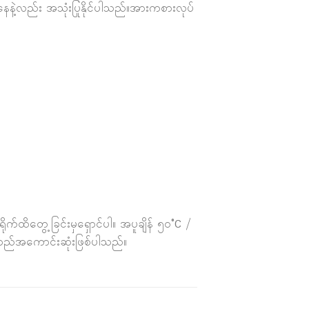
ေနဲ့လည်း အသုံးပြုနိုင်ပါသည်။အားကစားလုပ်
ရိုက်ထိတွေ့ခြင်းမှရှောင်ပါ။ အပူချိန် ၅၀°C /
းသည်အကောင်းဆုံးဖြစ်ပါသည်။