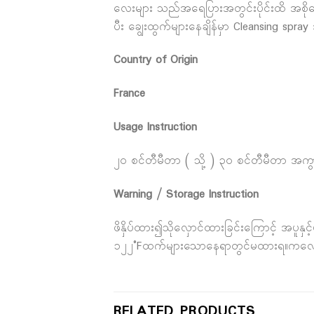
လေးများ သည်အရေပြားအတွင်းပိုင်းထိ အစိုဓာ
ပီး ချွေးထွက်များနေချိန်မှာ Cleansing spray
Country of Origin
France
Usage Instruction
၂၀ စင်တီမီတာ ( သို့ ) ၃၀ စင်တီမီတာ အကွာအဝ
Warning / Storage Instruction
ဖိနှိပ်ထား၍သိုလှောင်ထားခြင်းကြောင့် အပူနှင့
၁၂၂°Fထက်များသောနေရာတွင်မထားရ။ကလေးများ
RELATED PRODUCTS