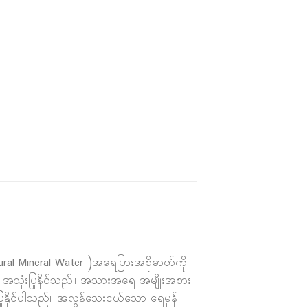
ural Mineral Water )အရေပြားအစိုဓာတ်ကို
ီး အသုံးပြုနိင်သည်။ အသားအရေ အမျိုးအစား
ြုနိုင်ပါသည်။ အလွန်သေးငယ်သော ရေမှုန်