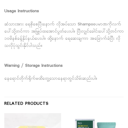
Usage Instructions
ဆံသားအား ရေစိုစေပြီးနောက် လိုအပ်သော Shampooပမာဏကိုလက်
ပေါ်သို့တင်ကာ အမြှုပ်ထအောင်ပွတ်ပေးပါ။ ပြီးလျှင်ခေါင်းပေါ်သို့တင်ကာ
၁၀မိနစ်ခန့်နှိပ်နယ်ပေးပါ။ ထို့နောက် ရေဆေးချကာ အခြောက်ခံပြီး လို
သလိုပုံသွင်းနိုင်ပါသည်။
Warning / Storage Instructions
နေရောင်တိုက်ရိုက်မထိတွေ့သောနေရာတွင်သိမ်းဆည်းပါ။
RELATED PRODUCTS