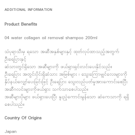
ADDITIONAL INFORMATION
Product Benefits
04 water collagen oil removal shampoo 200ml
သံပုရာသီးမှ ရသော အဆီအနှစ်များနှင့် ထုတ်လုပ်ထာသည့်အတွက်
ဦးရေပြားနှင့်
ဆံသားတွင်ရှိသော အဆီများကို ဖယ်ရှားရှင်းလင်းပေးနိုင်သည်။
ဦးရေပြား အတွင်းပိုင်းရှိဆံသား အမြစ်များ ၊ သွေးကြောမျှင်လေးများကို
နှိပ်နယ်လျှော်ပေးခြင်းဖြင့် ဦးရေပြား သွေးလည်ပတ်မှုအားကောင်းစေပြီး
အဆီဂလင်းများကိုဖယ်ရှား သက်သာစေပါသည်။
အဆီများပိုများ ဖယ်ရှားပေးပြီး နူးညံ့ကောင်းမွန်သော ဆံကေသာကို ရရှိ
စေပါသည်။
Country Of Origins
Japan