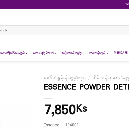
Co
ch
ရေထိန်းသိမ်းရန်ပစ္စည်း
အလှကုန်နှင့် မိတ်ကပ်
အမျိုးသားသုံးပစ္စည်း
ကလေးသုံးပစ္စည်း
MEDICARE 
တကိုယ်ရည်သုံးပစ္စည်းများ
/
အိမ်အသုံးအဆောင်ပစ္စည
ESSENCE POWDER DETE
7,850
Ks
Essence – 194001