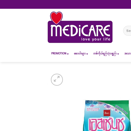
Skip
to
content
Sear
for:
PROMOTION
ဆေး၀ါးများ
တစ်ကိုယ်ရည်သုံးပစ္စည်း
အသားအ