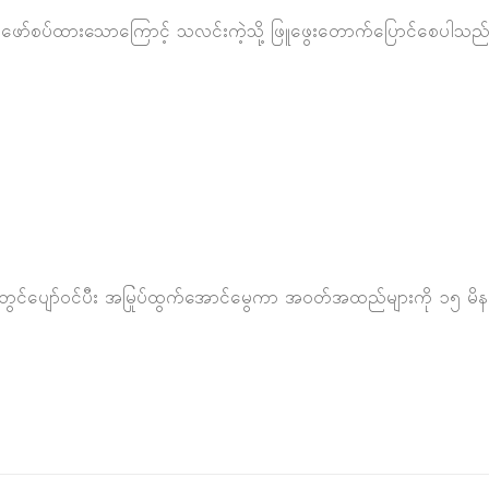
့်ဖော်စပ်ထားသောကြောင့် သလင်းကဲ့သို့ ဖြူဖွေးတောက်ပြောင်စေပါသည်
ွင်ပျော်ဝင်ပီး အမြုပ်ထွက်အောင်မွေကာ အဝတ်အထည်များကို ၁၅ မိနစ်ခန့