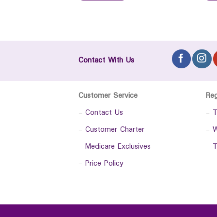
Contact With Us
Customer Service
Re
-
Contact Us
-
T
-
Customer Charter
-
W
-
Medicare Exclusives
-
T
-
Price Policy