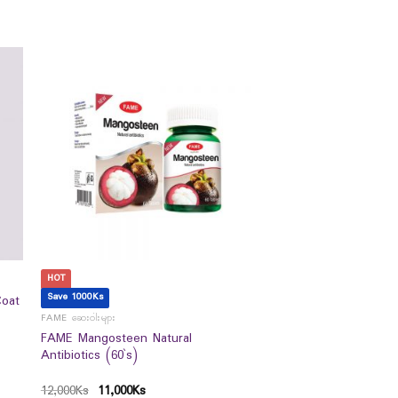
HOT
Save 1000Ks
Coat
FAME ဆေးဝါးများ
FAME Mangosteen Natural
Antibiotics (60`s)
12,000
Ks
11,000
Ks