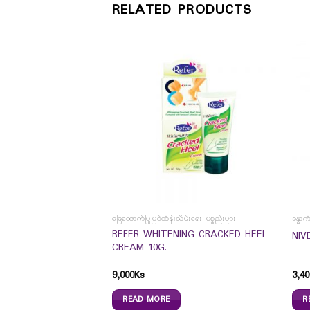
RELATED PRODUCTS
ခြေထောက်ပြုပြင်ထိန်းသိမ်းရေး ပစ္စည်းများ
ခန္ဓာ
REFER WHITENING CRACKED HEEL
NIV
CREAM 10G.
ica Natural
9,000
Ks
3,40
pplement (60`s)
READ MORE
R
s