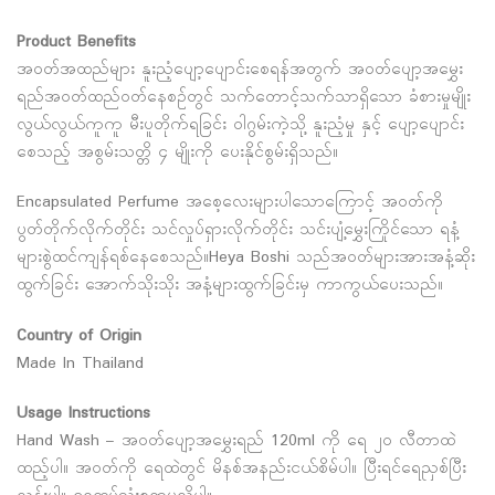
Product Benefits
အဝတ်အထည်များ နူးညံ့ပျော့ပျောင်းစေရန်အတွက် အဝတ်ပျော့အမွှေး
ရည်အဝတ်ထည်ဝတ်နေစဉ်တွင် သက်တောင့်သက်သာရှိသော ခံစားမှုမျိုး
လွယ်လွယ်ကူကူ မီးပူတိုက်ရခြင်း ဝါဂွမ်းကဲ့သို့ နူးညံ့မှု နှင့် ပျော့ပျောင်း
စေသည့် အစွမ်းသတ္တိ ၄ မျိုးကို ပေးနိုင်စွမ်းရှိသည်။
Encapsulated Perfume အစေ့လေးများပါသောကြောင့် အဝတ်ကို
ပွတ်တိုက်လိုက်တိုင်း သင်လှုပ်ရှားလိုက်တိုင်း သင်းပျံ့မွှေးကြိုင်သော ရနံ့
များစွဲထင်ကျန်ရစ်နေစေသည်။Heya Boshi သည်အဝတ်များအားအနံ့ဆိုး
ထွက်ခြင်း အောက်သိုးသိုး အနံ့များထွက်ခြင်းမှ ကာကွယ်ပေးသည်။
Country of Origin
Made In Thailand
Usage Instructions
Hand Wash – အဝတ်ပျော့အမွှေးရည် 120ml ကို ရေ ၂၀ လီတာထဲ
ထည့်ပါ။ အဝတ်ကို ရေထဲတွင် မိနစ်အနည်းငယ်စိမ်ပါ။ ပြီးရင်ရေညှစ်ပြီး