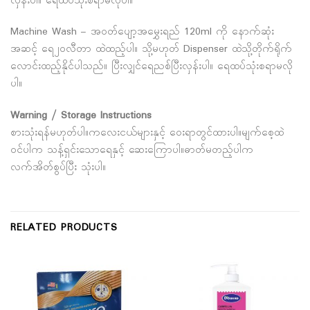
လှန်းပါ။ ရေထပ်သုံးစရာမလိုပါ။
Machine Wash – အဝတ်ပျော့အမွှေးရည် 120ml ကို နောက်ဆုံး
အဆင့် ရေ၂၀လီတာ ထဲထည့်ပါ။ သို့မဟုတ် Dispenser ထဲသို့တိုက်ရိုက်
လောင်းထည့်နိုင်ပါသည်။ ပြီးလျှင်ရေညစ်ပြီးလှန်းပါ။ ရေထပ်သုံးစရာမလို
ပါ။
Warning / Storage Instructions
စားသုံးရန်မဟုတ်ပါ။ကလေးငယ်များနှင့် ဝေးရာတွင်ထားပါ။မျက်စေ့ထဲ
ဝင်ပါက သန့်ရှင်းသောရေနှင့် ဆေးကြောပါ။ဓာတ်မတည့်ပါက
လက်အိတ်စွပ်ပြီး သုံးပါ။
RELATED PRODUCTS