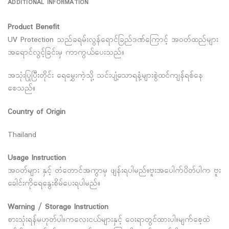
ADDITIONAL INFORMATION
Product Benefit
UV Protection သည်ခရမ်းလွန်ရောင်ခြည်ဒဏ်ကြောင့် အဝတ်ထည်များ
အရောင်လွင့်ခြင်းမှ ကာကွယ်ပေးသည်။
အသုံးပြုပြီးတိုင်း ရေမွှေးကဲ့သို့ သင်းပျံ့သောရနံ့များစွဲထင်ကျန်ရစ်နေ
စေသည်။
Country of Origin
Thailand
Usage Instruction
အဝတ်များ နှင့် တံတောင်အကွာမှ ဖျန်းရပါမည်။ဗူးအပေါက်ပိတ်ပါက ဗူး
ခေါင်းကိုရေနွေးစိမ်ပေးရပါမည်။
Warning / Storage Instruction
စားသုံးရန်မဟုတ်ပါ။ကလေးငယ်များနှင့် ဝေးရာတွင်ထားပါ။မျက်စေ့ထဲ