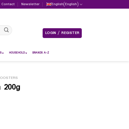
Contact
Newsletter
English
(
English
)
LOGIN / REGISTER
S
HOUSEHOLD
BRANDS A-Z
BOOSTERS
a 200g