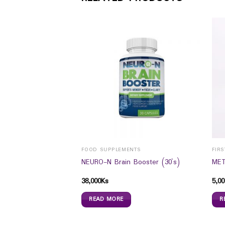
FOOD SUPPLEMENTS
FIRS
`S (PYIN OO LWIN)
NEURO-N Brain Booster (30`s)
MET
38,000
Ks
5,00
READ MORE
R