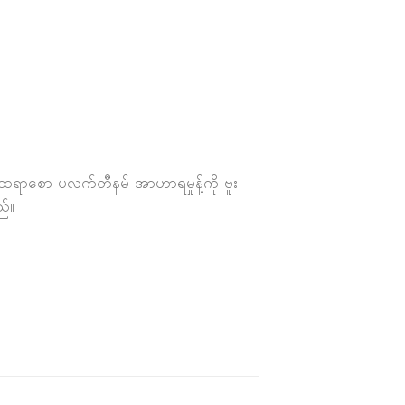
န်ထရာစော ပလက်တီနမ် အာဟာရမှုန့်ကို ဗူး
ည်။