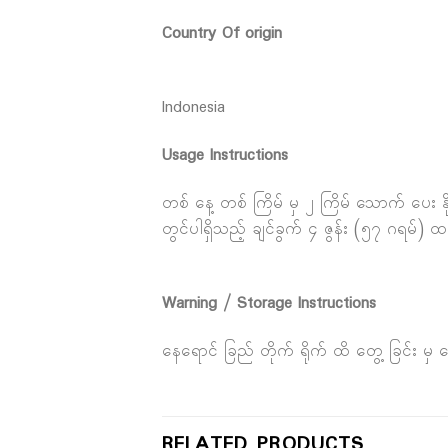
Country Of origin
Indonesia
Usage Instructions
တစ် နေ့ တစ် ကြိမ် မှ ၂ ကြိမ် သောက် ပေး 
တွင်ပါရှိသည့် ချင်ခွက် ၄ ဇွန်း (၅၇ ဂရမ်) 
Warning / Storage Instructions
နေရောင် ခြည် တိုက် ရိုက် ထိ တွေ့ ခြင်း မှ ရ
RELATED PRODUCTS