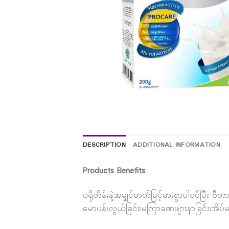
DESCRIPTION
ADDITIONAL INFORMATION
Products Benefits
ပရိုတိန်းနဲ့အမျှင်ဓာတ်မြင့်မားစွာပါဝင်ပြီး ဗ
မောပန်းလွယ်ခြင်း၊မကြာခဏဖျားနာခြင်း၊အိပ်မပျေ