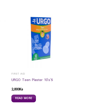
FIRST AID
URGO Teen Plaster 10`s`S
2,800
Ks
READ MORE