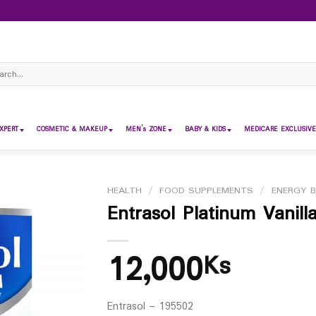
ch
XPERT
COSMETIC & MAKEUP
MEN’s ZONE
BABY & KIDS
MEDICARE EXCLUSIVE
HEALTH
/
FOOD SUPPLEMENTS
/
ENERGY 
Entrasol Platinum Vanill
12,000
Ks
Entrasol – 195502