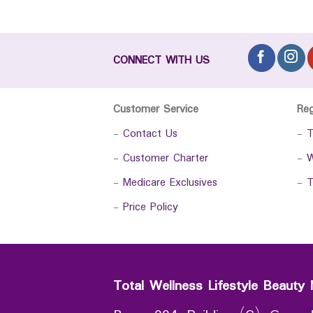
CONNECT WITH US
Customer Service
Re
-
Contact Us
-
T
-
Customer Charter
-
W
-
Medicare Exclusives
-
T
-
Price Policy
Total Wellness Lifestyle Beauty 