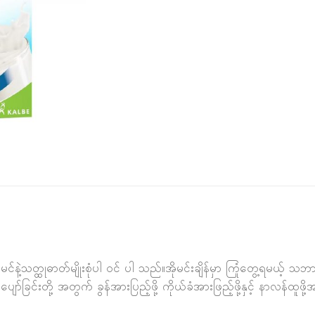
ီတာမင်နဲ့သတ္ထုဓာတ်မျိုးစုံပါ ဝင် ပါ သည်။အိုမင်းချိန်မှာ ကြုံတွေ့ရမယ့်
ာ်ခြင်းတို့ အတွက် ခွန်အားပြည့်ဖို့ ကိုယ်ခံအားဖြည့်ဖို့နှင့် နာလန်ထူဖ