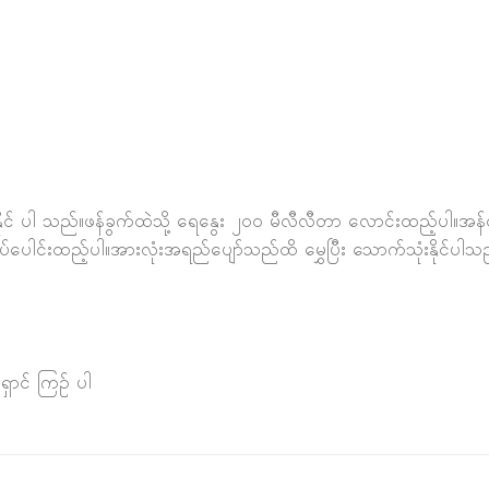
နိုင် ပါ သည်။ဖန်ခွက်ထဲသို့ ရေနွေး ၂၀၀ မီလီလီတာ လောင်းထည့်ပါ။အ
ထပ်ပေါင်းထည့်ပါ။အားလုံးအရည်ပျော်သည်ထိ မွှေပြီး သောက်သုံးနိုင်ပါသ
ှောင် ကြဉ် ပါ