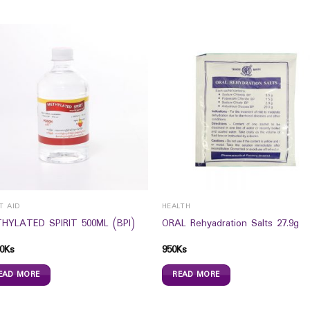
T AID
HEALTH
HYLATED SPIRIT 500ML (BPI)
ORAL Rehyadration Salts 27.9g
0
Ks
950
Ks
EAD MORE
READ MORE