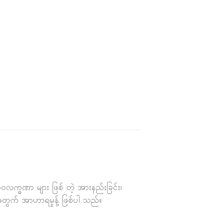
 သဘာဝလက္ခဏာ များ ဖြစ် တဲ့ အားနည်းခြင်း၊
ို့အတွက် အာဟာရမှုန့် ဖြစ်ပါ သည်။