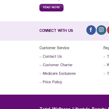
READ MORE
CONNECT WITH US
Customer Service
Re
-
Contact Us
-
T
-
Customer Charter
-
W
-
Medicare Exclusives
-
T
-
Price Policy