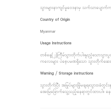
သွားများနာကျင်မှု၀ေဒနာမှ သက်သာပျောက်က
Country of Origin
Myanmar
Usage Instructions
တစ်နေ့(၂)ကြီမ်သွားတိုက်ပါ။နူးညံ့သောသွာ
ကလေးများ ပဲစေ့ပမဏရှိသော သွားတိုက်ဆေးကို 
Warning / Storage instructions
သွားတိုက်ပြီး အမြုပ်များမြိုမချရ။သွားး၊ခံတွ
အေးမြခြောက်သွေ့သည့်နေရာတွင်ထားပါ။ နေရေ