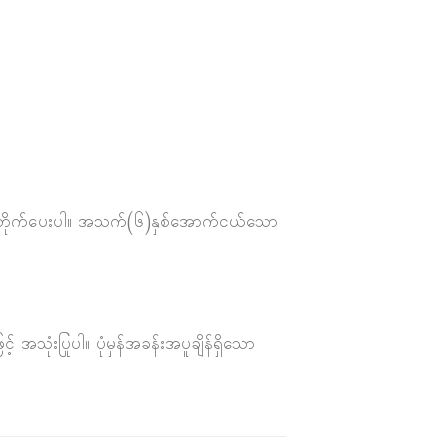
ပွတ်တိုက်ပေးပါ။ အသက်(၆)နှစ်အောက်ငယ်သော
 အသုံးပြုပါ။ ပုံမှန်အခန်းအပူချိန်ရှိသော