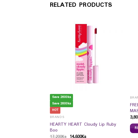
RELATED PRODUCTS
Save 2600ks
MS
BRA
Save 2600ks
FRE
ck Sugar) 110 mlrn`S
MAS
HOT
3,80
BRANDS
HEARTY HEART Cloudy Lip Ruby
R
Boo
17,200
Ks
14,600
Ks