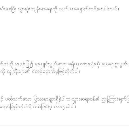
င်းစေပြီး သွားဖုံးကျန်းမာရေးကို သက်သာပျောက်ကင်းစေပါတယ်။
းပွတ်တံကို အသုံးပြု၍ နာကျင်လွယ်သော ဧရိယာအားလုံးကို သေချာစွာ
လူကြီးများ၏ စောင့်ရှောက်မှုဖြင့်တိုက်ပါ။
င်းနှင့် ပတ်သက်သော ပြဿနာများရှိခဲ့ပါက သွားဆရာ၀န်၏ ညွှန့်ကြားချက်ဖြင့်
ာင်ခြည်တိုက်ရိုက်ထိခြင်းမှ ကာကွယ်ပါ။