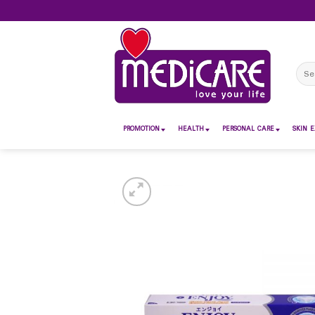
Skip
to
content
Sear
for:
PROMOTION
HEALTH
PERSONAL CARE
SKIN E