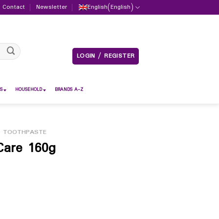
Contact
Newsletter
English
(
English
)
LOGIN / REGISTER
S
HOUSEHOLD
BRANDS A-Z
R TOOTHPASTE
Care 160g