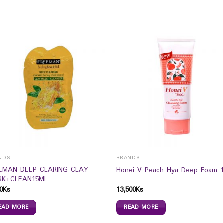
NDS
BRANDS
EMAN DEEP CLARING CLAY
Honei V Peach Hya Deep Foam 
K+CLEAN15ML
0
Ks
13,500
Ks
EAD MORE
READ MORE