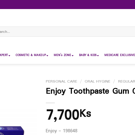
ch
XPERT
COSMETIC & MAKEUP
MEN’s ZONE
BABY & KIDS
MEDICARE EXCLUSIVE
PERSONAL CARE
/
ORAL HYGINE
/
REGULA
Enjoy Toothpaste Gum 
7,700
Ks
Enjoy – 198648