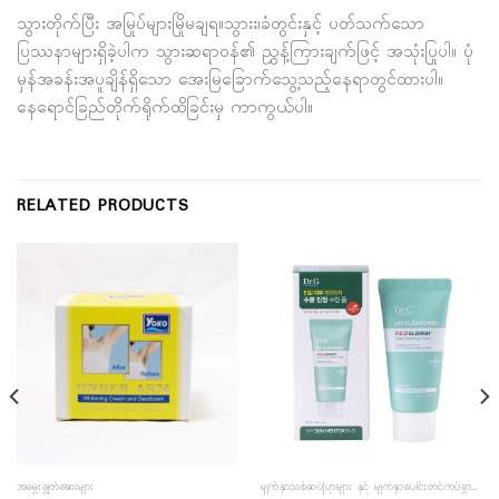
သွားတိုက်ပြီး အမြုပ်များမြိုမချရ။သွားး၊ခံတွင်းနှင့် ပတ်သက်သော
ပြဿနာများရှိခဲ့ပါက သွားဆရာ၀န်၏ ညွှန့်ကြားချက်ဖြင့် အသုံးပြုပါ။ ပုံ
မှန်အခန်းအပူချိန်ရှိသော အေးမြခြောက်သွေ့သည့်နေရာတွင်ထားပါ။
နေရောင်ခြည်တိုက်ရိုက်ထိခြင်းမှ ကာကွယ်ပါ။
RELATED PRODUCTS
အမွှေးချွတ်ဆေးများ
မျက်နှာသစ်ဆပ်ပြာများ နှင့် မျက်နှာပေါင်းတင်ကပ်ခွာများ