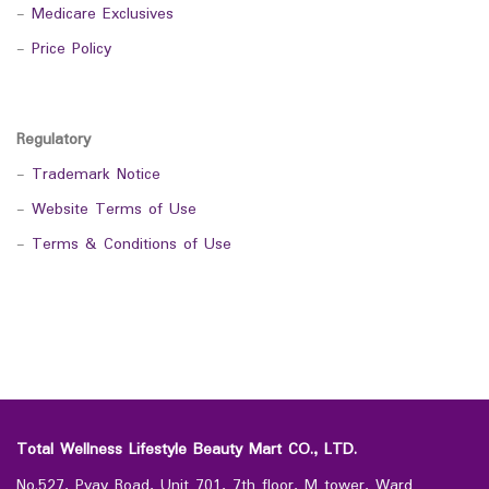
-
Medicare Exclusives
-
Price Policy
Regulatory
-
Trademark Notice
-
Website Terms of Use
-
Terms & Conditions of Use
Total Wellness Lifestyle Beauty Mart CO., LTD.
No.527, Pyay Road, Unit 701, 7th floor, M tower, Ward