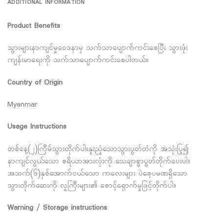
ADDITIONAL INFORMATION
Product Benefits
သွားများနာကျင်မှု၀ေဒနာမှ သက်သာပျောက်ကင်းစေပြီး သွားဖုံး
ကျန်းမာရေးကို သက်သာပျောက်ကင်းစေပါတယ်။
Country of Origin
Myanmar
Usage Instructions
တစ်နေ့(၂)ကြီမ်သွားတိုက်ပါ။နူးညံ့သောသွားပွတ်တံကို အသုံးပြု၍
နာကျင်လွယ်သော ဧရိယာအားလုံးကို သေချာစွာပွတ်တိုက်ပေးပါ။
အသက်(၆)နှစ်အောက်ငယ်သော ကလေးများ ပဲစေ့ပမဏရှိသော
သွားတိုက်ဆေးကို လူကြီးများ၏ စောင့်ရှောက်မှုဖြင့်တိုက်ပါ။
Warning / Storage instructions