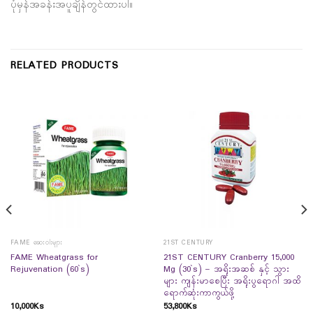
ပုံမှန်အခန်းအပူချိန်တွင်ထားပါ။
RELATED PRODUCTS
FAME ဆေးဝါးများ
21ST CENTURY
FAME Wheatgrass for
21ST CENTURY Cranberry 15,000
Rejuvenation (60`s)
Mg (30`s) – အရိုးအဆစ် နှင့် သွား
များ ကျန်းမာစေပြီး အရိုးပွရောဂါ အထိ
ရောက်ဆုံးကာကွယ်ဖို့
10,000
Ks
53,800
Ks