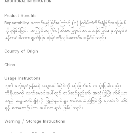
ADDITIONAL INFORMATION
Product Benefits
Repeatability ကောင်းမွန်ခြင်းကြောင့် (၁) ကြိမ်ထဲတိုင်းရုံဖြင့်အဖြေမှန်
ကိုရရှိနိုင်ခြင်း၊ အကြိမ်ရေ (၆၀)ထိအဖြေမှတ်ထားပေးနိုင်ခြင်း၊ နှလုံးခုန်မ
မှန်ကန်ပါကအချက်ပြပေးခြင်းတို့လုပ်ဆောင်ပေးနိုင်ပါသည်။
Country of Origin
China
Usage Instructions
လူ၏ နှလုံးခုန်နှုန်းနှင့် သွေးပေါင်ချိန်ကို ဆုံးဖြတ်ရန် အသုံးပြုပါသည်။
ကိရိယာကို လက်မောင်းပေါ်တွင် တပ်ဆင်နည်းကို အသုံးပြုပြီး ကိရိယာ
သည် သွေးပေါင်ချိန်ကို ဖြည်းညှင်းစွာ ဖတ်ပေးမည်ဖြစ်ပြီး ရလဒ်ကို သိရှိ
ရန် ခဏစောင့်ပါက ပေါ်လာမည် ဖြစ်ပါသည်။
Warning / Storage Instructions