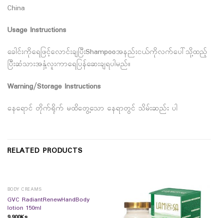
China
Usage Instructions
ခေါင်းကိုရေဖြင့်လောင်းချပြီးShampooအနည်းငယ်ကိုလက်ပေါ်သို့ထည့်
ပြီးဆံသားအနှံ့လူးကာရေပြန်ဆေးချရပါမည်။
Warning/Storage Instructions
နေရောင် တိုက်ရိုက် မထိတွေ့သော နေရာတွင် သိမ်းဆည်း ပါ
RELATED PRODUCTS
BODY CREAMS
GVC RadiantRenewHandBody
lotion 150ml
9,900
Ks