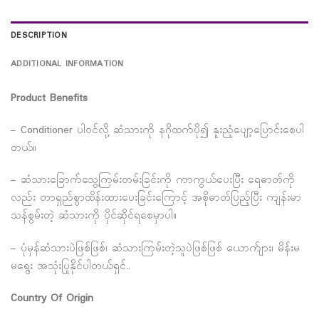
DESCRIPTION
ADDITIONAL INFORMATION
Product Benefits
– Conditioner ပါဝင်လို့ ဆံသားကို နဂိုထက်ပို၍ နူးညံ့ပျော့ပြောင်းစေပါ
တယ်။
– ဆံသားခြောက်သွေ့ကြမ်းတမ်းခြင်းကို ကာကွယ်ပေးပြီး ရေဓာတ်ကို
လည်း တာရှည်စွာထိန်းထားပေးခြင်းကြောင့် အစိုဓာတ်ပြည့်ပြီး ကျန်းမာ
သန်စွမ်းတဲ့ ဆံသားကို ပိုင်ဆိုင်ရစေမှာပါ။
– ပုံမှန်ဆံသားပဲဖြစ်ဖြစ်၊ ဆံသားကြမ်းတဲ့သူပဲဖြစ်ဖြစ် ယောက်ျား၊ မိန်းမ
မရွေး အသုံးပြုနိုင်ပါတယ်ရှင်..
Country Of Origin