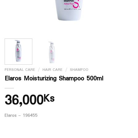
PERSONAL CARE
/
HAIR CARE
/
SHAMPOO
Elaros Moisturizing Shampoo 500ml
36,000
Ks
Elaros – 196455