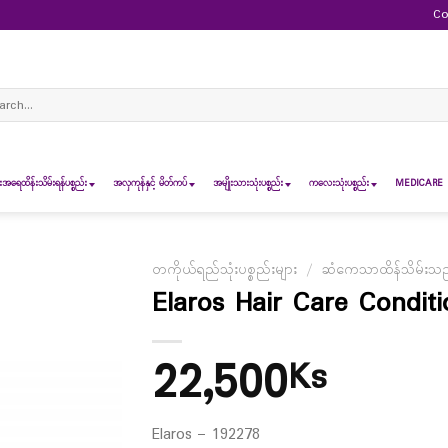
Co
ch
ရေထိန်းသိမ်းရန်ပစ္စည်း
အလှကုန်နှင့် မိတ်ကပ်
အမျိုးသားသုံးပစ္စည်း
ကလေးသုံးပစ္စည်း
MEDICARE 
တကိုယ်ရည်သုံးပစ္စည်းများ
/
ဆံကေသာထိန်သိမ်းသည့်
Elaros Hair Care Condit
22,500
Ks
Elaros – 192278