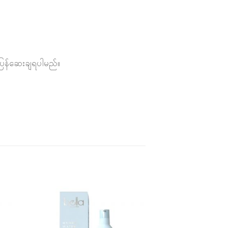
ေပြန်ဆေးချရပါမည်။