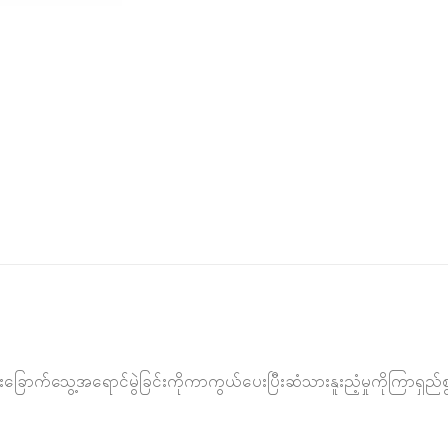
သားခြောက်သွေ့အရောင်မွဲခြင်းကိုကာကွယ်ပေးပြီးဆံသားနူးညံ့မှုကိုကြာရှ