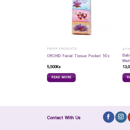
PAPER PRODUCTS
နှုတ်ခ
SIVE MOISTURE
Bab
ORCHID Facial Tissue Pocket 16`s
00ml
Mat
5,500
Ks
13,0
READ MORE
R
Contact With Us