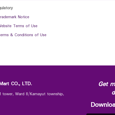
gulatory
rademark Notice
ebsite Terms of Use
erms & Conditions of Use
Get m
Mart CO., LTD.
d
 M tower, Ward 8/Kamayut township,
Downloa