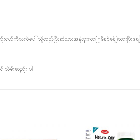
နည်းငယ်ကိုလက်ပေါ်သို့ထည့်ပြီးဆံသားအနှံ့လူးကာ(၅မိနစ်ခန့်)ထားပြီးရ
င် သိမ်းဆည်း ပါ