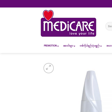
Skip
to
content
Sear
for:
PROMOTION
ဆေး၀ါးများ
တစ်ကိုယ်ရည်သုံးပစ္စည်း
အသားအ