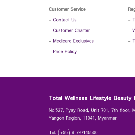
Customer Service
Re
-
Contact Us
-
T
-
Customer Charter
-
W
-
Medicare Exclusives
-
T
-
Price Policy
Total Wellness Lifestyle Beauty 
No.527, Pyay Road, Unit 701, 7th floor,
Yangon Region, 11041, Myanmar.
Tel: (+95) 9 797145500