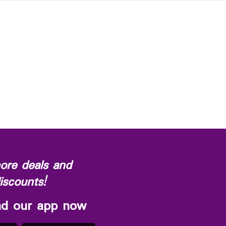
ore deals and
iscounts!
d our app now