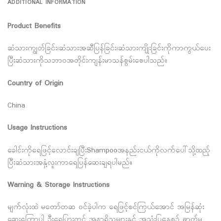
ADDITIONAL INFORMATION
Product Benefits
ဆံသားကျွတ်ခြင်း၊ဆံသားအဆီပြန်ခြင်း၊ဆံသားကျိုးခြင်းကိုကာကွယ်ပေး
ပြီးဆံသားကိုသဘာ၀အတိုင်းကျန်းမာသန်စွမ်းစေပါသည်။
Country of Origin
China
Usage Instructions
ခေါင်းကိုရေဖြင့်လောင်းချပြီးShampooအနည်းငယ်ကိုလက်ပေါ်သို့ထည့်
ပြီးဆံသားအနှံ့လူးကာရေပြန်ဆေးချရပါမည်။
Warning & Storage Instructions
မျက်လုံးထဲ မတော်တဆ ဝင်ခဲ့ပါက ရေဖြင့်စင်ကြယ်အောင် အမြန်ဆုံး
ဆေးကြောပါ ဦးရေပြားတွင် အနာရှိသူများနှင့် အသုံးပြုနေစဉ် ဓာတ်မ