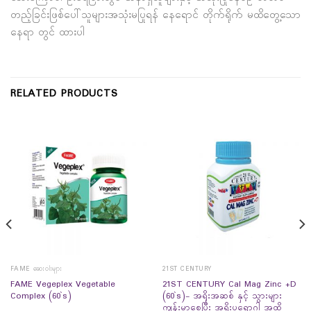
တည့်ခြင်းဖြစ်ပေါ်သူများအသုံးမပြုရန် နေရောင် တိုက်ရိုက် မထိတွေ့သော
နေရာ တွင် ထားပါ
RELATED PRODUCTS
FAME ဆေးဝါးများ
21ST CENTURY
FAME Vegeplex Vegetable
21ST CENTURY Cal Mag Zinc +D
Complex (60`s)
(60`s)- အရိုးအဆစ် နှင့် သွားများ
ကျန်းမာစေပြီး အရိုးပွရောဂါ အထိ