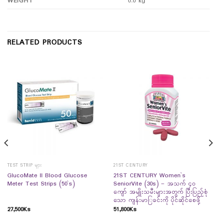
WEIGHT
0.0 kg
RELATED PRODUCTS
TEST STRIP များ
21ST CENTURY
GlucoMate II Blood Glucose
21ST CENTURY Women`s
Meter Test Strips (50`s)
SeniorVite (30s) – အသက် ၄၀
ကျော် အမျိုးသမီးများအတွက် ပြီးပြည့်စုံ
သော ကျန်းမာြခင်းကို ပိုင်ဆိုင်စေဖို့
27,500
Ks
51,800
Ks