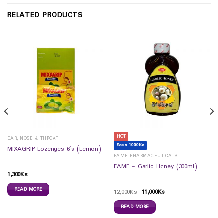
RELATED PRODUCTS
HOT
EAR, NOSE & THROAT
Save 1000Ks
MIXAGRIP Lozenges 6`s (Lemon)
FAME PHARMACEUTICALS
FAME – Garlic Honey (300ml)
1,300
Ks
READ MORE
12,000
Ks
11,000
Ks
READ MORE