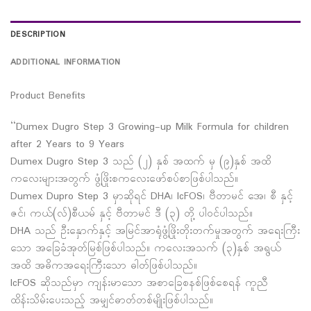
DESCRIPTION
ADDITIONAL INFORMATION
Product Benefits
“Dumex Dugro Step 3 Growing-up Milk Formula for children
after 2 Years to 9 Years
Dumex Dugro Step 3 သည် (၂) နှစ် အထက် မှ (၉)နှစ် အထိ
ကလေးများအတွက် ဖွံ့ဖြိုးစကလေးဖော်စပ်စာဖြစ်ပါသည်။
Dumex Dupro Step 3 မှာဆိုရင် DHA၊ lcFOS၊ ဗီတာမင် အေ၊ စီ နှင့်
ဇင်၊ ကယ်(လ်)စီယမ် နှင့် ဗီတာမင် ဒီ (၃) တို့ ပါဝင်ပါသည်။
DHA သည် ဦးနှောက်နှင့် အမြင်အာရုံဖွံ့ဖြိုးတိုးတက်မှုအတွက် အရေးကြီး
သော အခြေခံအုတ်မြစ်ဖြစ်ပါသည်။ ကလေးအသက် (၃)နှစ် အရွယ်
အထိ အဓိကအရေးကြီးသော ဓါတ်ဖြစ်ပါသည်။
lcFOS ဆိုသည်မှာ ကျန်းမာသော အစာခြေစနစ်ဖြစ်စေရန် ကူညီ
ထိန်းသိမ်းပေးသည့် အမျှင်ဓာတ်တစ်မျိုးဖြစ်ပါသည်။