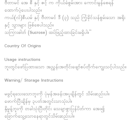
ဗီတာမင် အေ စီ နှင့် ဇင့် က ကိုယ်ခံစွမ်းအား ကောင်းမွန်စေရန်
ထောက်ပံ့ပေးပါသည်။
ကယ်(လ်)စီယမ် နှင့် ဗီတာမင် ဒီ (၃) သည် ကြံ့ခိုင်သန်စွမ်းသော အရိုး
နှင့် သွားများ ဖြစ်စေပါသည်။
သကြားဓါတ် (Sucrose) ထပ်ဖြည့်ထားခြင်းမရှိပါ။”
Country Of Origins
Usage instructions
ဘူးတွင်ဖော်ပြထားသော အညွှန်းအတိုင်းဖျော်စပ်တိုက်ကျွေးသင့်ပါသည်။
Warning/ Storage Instructions
မဖွင့်ရသေးသောဘူးကို ပုံမှန်အခန်းအပူချိန်တွင် သိမ်းဆည်းပါ။
ဖောက်ပြီးချိန်မှ ၃ပတ်အတွင်းသာသုံးပါ။
နို့မှုန့်ဘူးကို တခါသုံးပြီးတိုင်း သေချာစွာပြန်ပိတ်ကာ အေး၍
ခြောက်သွေ့သောနေရာတွင်သိမ်းဆည်းပါ။