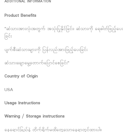
ADDITIONAL INFORMATION
Product Benefits
"ဆံသားအားလုံးအတွက် အသုံးပြုနိုင်ခြင်း၊ ဆံသားကို ရေဓါတ်ဖြည့်ပေး
ခြင်း
ပျက်စီးဆံသားများကို ပြန်လည်အားဖြည့်ပေးခြင်း
ဆံသားချောမွေ့တောက်ပြောင်စေခြင်း"
Country of Origin
USA
Usage Instructions
Warning / Storage instructions
နေရောင်ခြည်နဲ့ တိုက်ရိုက်မထိတွေ့သောနေရာတွင်ထားပါ။