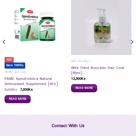
HOT
ခေါင်းလိမ်းဆီများ
Save 1000Ks
Wite Orkid Avocado Hair Coat
FAME ဆေးဝါးများ
(85ml)
12,300
Ks
FAME SpiruEmblica Natural
Antioxidant Supplement (60`s)
READ MORE
8,000
Ks
7,000
Ks
READ MORE
Contact With Us