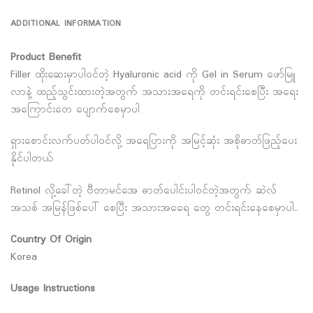
ADDITIONAL INFORMATION
Product Benefit
Filler ထိုးဆေးမှာပါဝင်တဲ့ Hyaluronic acid ကို Gel in Serum ဖော်မြူ
လာနဲ့ ထည့်သွင်းထားတဲ့အတွက် အသားအရေကို တင်းရင်းစေပြီး အရေး
အကြောင်းတေ ပျောက်စေမှာပါ
ရှားစောင်းလက်ပတ်ပါဝင်လို့ အရေပြားကို အမြင့်ဆုံး အစိုဓာတ်ဖြည့်ပေး
နိုင်ပါတယ်
Retinol လို့ခေါ်တဲ့ ဗီတာမင်အေ ဓာတ်ပေါင်းပါဝင်တဲ့အတွက် ဆဲလ်
အသစ် အမြန်ဖြစ်ပေါ် စေပြီး အသားအရေေ တွေ တင်းရင်းနေစေမှာပါ..
Country Of Origin
Korea
Usage Instructions