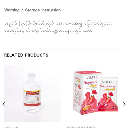
Warning / Storage Instruction
အပူချိန် (၃၀)ဒီဂရီစင်တီဂရိတ် အောက်-အေး၍ ခြောက်သွေ့သော
နေရောင်နှင့် တိုက်ရိုက်မထိတွေ့သောနေရာတွင် ထားပါ
RELATED PRODUCTS
FIRST AID
FOOD SUPPLEMENTS