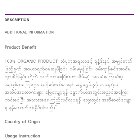
DESCRIPTION
ADDITIONAL INFORMATION
Product Benefit
100% ORGANIC PRODUCT သံပုရာအရသာနှင့် ရနံ့ဒိုးနပ် အမျှင်ဓာတ်
ဖြည့်စွက် အာဟာရကိုဝမ်းချုပ်ခြင်း၊ ဝမ်းမမှန်ခြင်း၊ ဝမ်းကုန်စင်အောင်မ
သွားနိုင်ခြင်း တို့ကို သက်သာစေပြီးအစာအိမ်နှင့် အူလမ်းကြောင်းမှ
အညစ်အကြေးများ သန့်စင်ဖယ်ရှားရန် သွေးတွင်းနှင့် အသည်းမှ
အဆိပ်အတောက်များ ဖြေလျော့ရန် ခန္ဓာကိုယ်အတွင်းအညစ်အကြေး
ကင်းစင်ပြီး အသားအရေကြည်လင်လှပရန် သွေးတွင်း အဆီဓာတ်လျော့
ချရန်သောက်သုံးနိုင်ပါသည်။”
Country of Origin
Usage Instruction