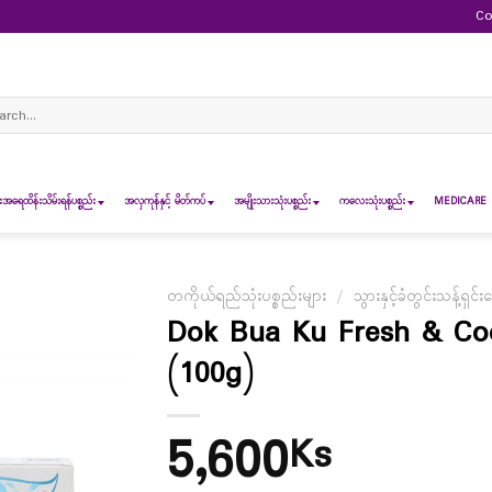
Co
ch
ရေထိန်းသိမ်းရန်ပစ္စည်း
အလှကုန်နှင့် မိတ်ကပ်
အမျိုးသားသုံးပစ္စည်း
ကလေးသုံးပစ္စည်း
MEDICARE 
တကိုယ်ရည်သုံးပစ္စည်းများ
/
သွားနှင့်ခံတွင်းသန့်ရှင်း
Dok Bua Ku Fresh & Coo
(100g)
5,600
Ks