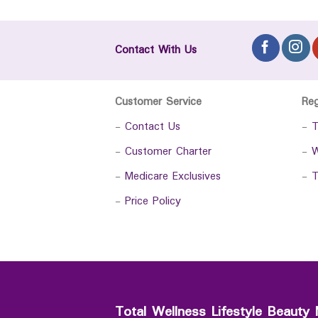
Contact With Us
Customer Service
Re
-
Contact Us
-
T
-
Customer Charter
-
W
-
Medicare Exclusives
-
T
-
Price Policy
Total Wellness Lifestyle Beauty 