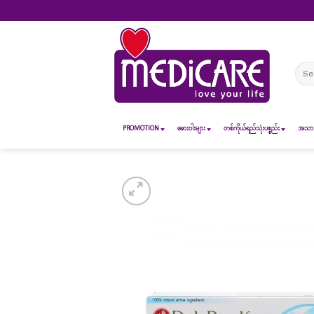
Skip
to
content
Sear
for:
PROMOTION
ဆေး၀ါးများ
တစ်ကိုယ်ရည်သုံးပစ္စည်း
အသားအ