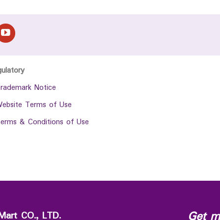
gulatory
rademark Notice
ebsite Terms of Use
erms & Conditions of Use
Get m
Mart CO., LTD.