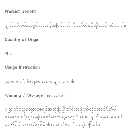
Product Benefit
မျက်ခမ်းစပ်အတွင်သားနှင့်အပြင်ဖက်ကိုစုတ်တံနှင့်လိုသလို ဆွဲပေးပါ၊၊
Country of Origin
PRC
Usage Instruction
အပ်ရာမဝင်မိကုန်စင်အောင်ဖျက်ပေးပါ၊
Warning / Storage Instruction
ခြောက်သွေ့မသွားစေရန်အသုံးပြုပြီးတိုင်းအဖုံးကိုလုံအောင်ပိတ်ပါ။
နေရောင်နှင့်တိုက်ရိုက်မထိသောနေရာတွင်ထားပါ၊မျက်စေ့ထဲမဝင်ရန်
သတိပြုပါ။ယားယံမူဖြစ်ပါက ဆက်လက်အသုံးမပြုရန်၊၊