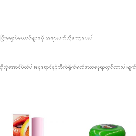
်ပြီးမှမျက်တောင်များကို အဖျားဖက်သို့ကော့ပေးပါ၊
ံးကိုလုံအောင်ပိတ်ပါ။နေရောင်နှင့်တိုက်ရိုက်မထိသောနေရာတွင်ထားပါ၊မျ