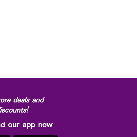
ore deals and
iscounts!
d our app now