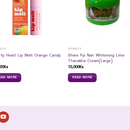
NDS
BRANDS
rty Heart Lip Melt Orange Candy
Shwe Pyi Nan Whitening Lime
Thanakha Cream(Large)
00
Ks
10,000
Ks
EAD MORE
READ MORE