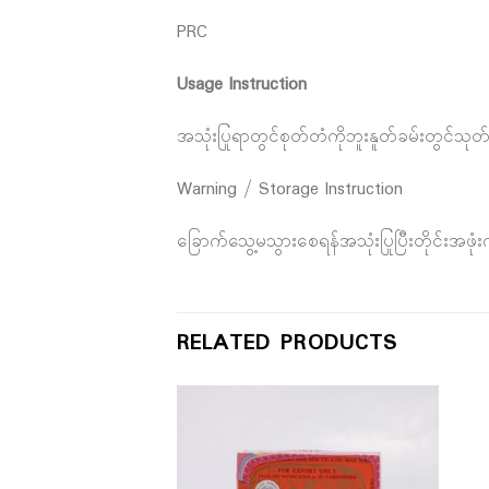
PRC
Usage Instruction
အသုံးပြုရာတွင်စုတ်တံကိုဘူးနူတ်ခမ်းတွင်သုတ
Warning / Storage Instruction
ခြောက်သွေ့မသွားစေရန်အသုံးပြုပြီးတိုင်းအဖု
RELATED PRODUCTS