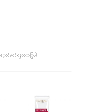
က်စေ့ထဲမဝင်ရန်သတိပြုပါ