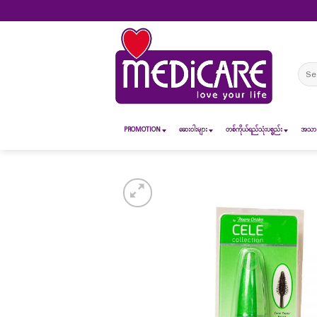
Skip
to
content
Sear
for:
PROMOTION
ဆေး၀ါးများ
တစ်ကိုယ်ရည်သုံးပစ္စည်း
အသားအ