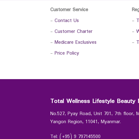
Customer Service
Re
-
Contact Us
-
T
-
Customer Charter
-
W
-
Medicare Exclusives
-
T
-
Price Policy
Total Wellness Lifestyle Beauty 
No.527, Pyay Road, Unit 701, 7th floor,
Yangon Region, 11041, Myanmar.
Tel: (+95) 9 797145500