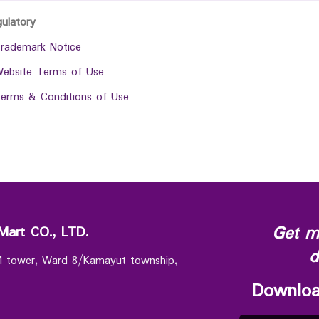
gulatory
rademark Notice
ebsite Terms of Use
erms & Conditions of Use
Get m
Mart CO., LTD.
d
 M tower, Ward 8/Kamayut township,
Downloa