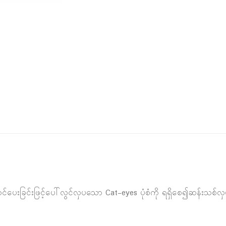
်ပေးခြင်းဖြင့်ပေါ်လွင်လှပသော Cat-eyes ပုံစံကို ရရှိစေ၍ဆန်းသစ်