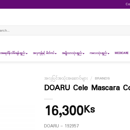
Co
ch
ရေထိန်းသိမ်းရန်ပစ္စည်း
အလှကုန်နှင့် မိတ်ကပ်
အမျိုးသားသုံးပစ္စည်း
ကလေးသုံးပစ္စည်း
MEDICARE 
အလှပြင်အသုံးအဆောင်များ
/
BRANDS
DOARU Cele Mascara Co
16,300
Ks
DOARU – 192957