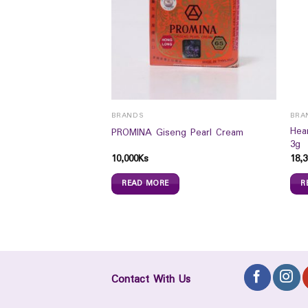
BRANDS
BRA
a BD 230 Honey Pouch
Hea
PROMINA Giseng Pearl Cream
3g
10,000
Ks
18,3
READ MORE
R
Contact With Us