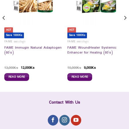
HOT
HOT
Save 1000Ks
Save 1000Ks
FAME ဆေးဝါးများ
FAME ဆေးဝါးများ
FAME Immugin Natural Adaptogen
FAME WoundHealer Systemic
(60`s)
Enhancer for Healing (60`s)
13,000
Ks
12,000
Ks
10,000
Ks
9,000
Ks
READ MORE
READ MORE
Contact With Us