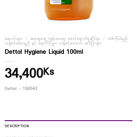
ဆေးဝါးများ
/
အထွေထွေ ကျန်းမာရေး စောင့်ရှောက်မှုဆိုင်ရာ
/
တစ်ကိုယ်ရည်
သန့်စင်ဆေးရည် နှင့် ရောဂါပိုးမွှား သန့်စင်စေသော ဆပ်ပြာများ
Dettol Hygiene Liquid 100ml
34,400
Ks
Dettol – 196543
DESCRIPTION