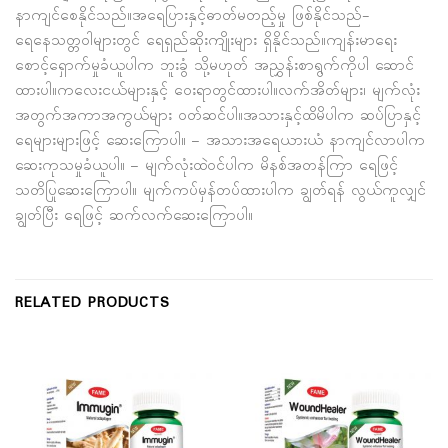
နာကျင်စေနိုင်သည်။အရေပြားနှင့်ဓာတ်မတည့်မှု ဖြစ်နိုင်သည်-
ရေနေသတ္တဝါများတွင် ရေရှည်ဆိုးကျိုးများ ရှိနိုင်သည်။ကျန်းမာရေး
စောင့်ရှောက်မှုခံယူပါက ဘူးခွံ သို့မဟုတ် အညွှန်းစာရွက်ကိုပါ ဆောင်
ထားပါ။ကလေးငယ်များနှင့် ဝေးရာတွင်ထားပါ။လက်အိတ်များ၊ မျက်လုံး
အတွက်အကာအကွယ်များ ဝတ်ဆင်ပါ။အသားနှင့်ထိမိပါက ဆပ်ပြာနှင့်
ရေများများဖြင့် ဆေးကြောပါ။ – အသားအရေယားယံ နာကျင်လာပါက
ဆေးကုသမှုခံယူပါ။ – မျက်လုံးထဲဝင်ပါက မိနစ်အတန်ကြာ ရေဖြင့်
သတိပြုဆေးကြောပါ။ မျက်ကပ်မှန်တပ်ထားပါက ချွတ်ရန် လွယ်ကူလျှင်
ချွတ်ပြီး ရေဖြင့် ဆက်လက်ဆေးကြောပါ။
RELATED PRODUCTS