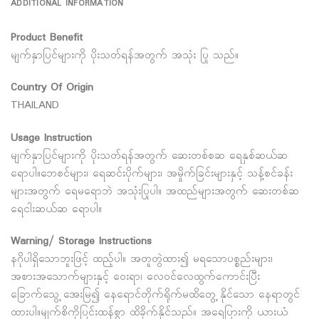
ADDITIONAL INFORMATION
Product Benefit
မျက်နှာပြင်များကို ပိုးသတ်ရန်အတွက် အသုံး ပြု သည်။
Country Of Origin
THAILAND
Usage Instruction
မျက်နှာပြင်များကို ပိုးသတ်ရန်အတွက် ဆေးတစ်စဆ ရေနှစ်ဆယ်ဆ
ရောပါ။ဘေစင်များ၊ ရေဆင်းပိုက်များ၊ အမှိုက်ခြင်းများနှင့် သန့်စင်ခန်း
များအတွက် ရေမရောဘဲ အသုံးပြုပါ။ အထည်များအတွက် ဆေးတစ်ဆ
ရေငါးဆယ်ဆ ရောပါ။
Warning/ Storage Instructions
နဂိုပါရှိသောဘူးဖြင့် ထည့်ပါ။ အတူတွဲထား၍ မရသောပစ္စည်းများ၊
အစားအသောက်များနှင့် ဝေးရာ၊ လေဝင်လေထွက်ကောင်းပြီး
ခြောက်သွေ့ အေးမြ၍ နေရောင်တိုက်ရိုက်မထိတွေ့ နိုင်သော နေရာတွင်
ထားပါ။မျက်စိကိုပြင်းထန်စွာ ထိခိုက်နိုင်သည်။ အရေပြားကို ယားယံ