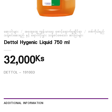
ဆေးဝါးများ
/
အထွေထွေ ကျန်းမာရေး စောင့်ရှောက်မှုဆိုင်ရာ
/
တစ်ကိုယ်ရည်
သန့်စင်ဆေးရည် နှင့် ရောဂါပိုးမွှား သန့်စင်စေသော ဆပ်ပြာများ
Dettol Hygenic Liquid 750 ml
32,000
Ks
DETTOL – 191003
ADDITIONAL INFORMATION