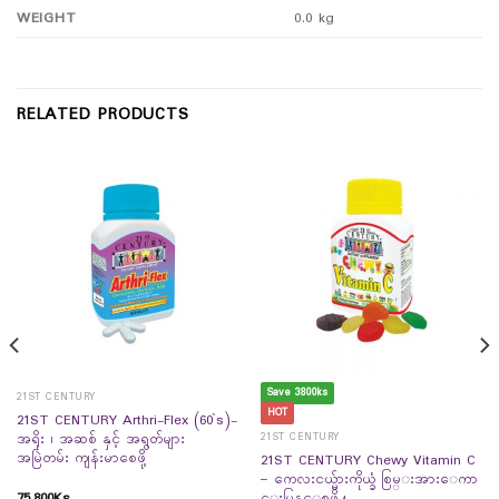
WEIGHT
0.0 kg
RELATED PRODUCTS
Save 3800ks
21ST CENTURY
HOT
21ST CENTURY Arthri-Flex (60`s)-
21ST CENTURY
အရိုး ၊ အဆစ် နှင့် အရွတ်များ
အမြဲတမ်း ကျန်းမာစေဖို့
21ST CENTURY Chewy Vitamin C
– ကေလးငယ္မ်ားကိုယ္ခံ စြမ္းအားေကာ