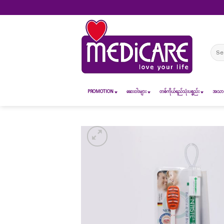
Skip
to
content
Sear
for:
PROMOTION
ဆေး၀ါးများ
တစ်ကိုယ်ရည်သုံးပစ္စည်း
အသားအ