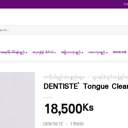
Co
ch
ရေထိန်းသိမ်းရန်ပစ္စည်း
အလှကုန်နှင့် မိတ်ကပ်
အမျိုးသားသုံးပစ္စည်း
ကလေးသုံးပစ္စည်း
MEDICARE 
တကိုယ်ရည်သုံးပစ္စည်းများ
/
သွားနှင့်ခံတွင်းသန့်ရှင်း
DENTISTE` Tongue Clea
18,500
Ks
DENTISTE` – 175695