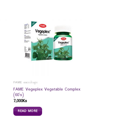
FAME ဆေးဝါးများ
FAME Vegeplex Vegetable Complex
(60`s)
7,000
Ks
READ MORE