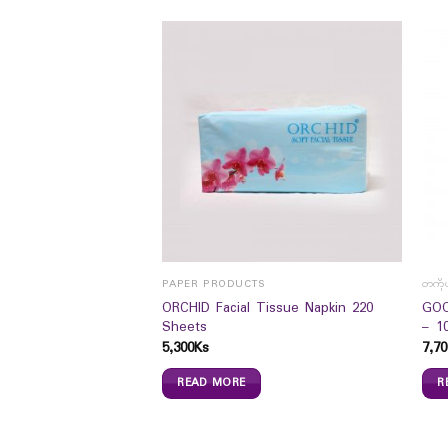
S
PAPER PRODUCTS
တကိုယ
ORCHID Facial Tissue Napkin 220
GOO
Tissue Pocket 16`s
Sheets
– 10
5,300
Ks
7,70
READ MORE
R