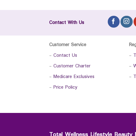
Contact With Us
Customer Service
Re
-
Contact Us
-
T
-
Customer Charter
-
W
-
Medicare Exclusives
-
T
-
Price Policy
Total Wellness Lifestyle Beauty 