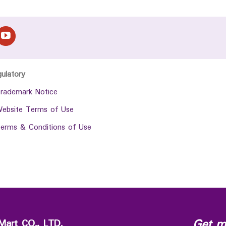
gulatory
rademark Notice
ebsite Terms of Use
erms & Conditions of Use
Get m
Mart CO., LTD.