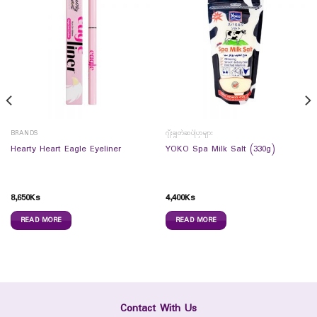
BRANDS
ဂျီးချွတ်ဆပ်ပြာများ
Hearty Heart Eagle Eyeliner
YOKO Spa Milk Salt (330g)
8,650
Ks
4,400
Ks
READ MORE
READ MORE
Contact With Us