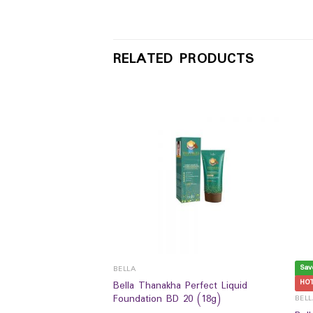
RELATED PRODUCTS
Sav
BELLA
HO
Bella Thanakha Perfect Liquid
Foundation BD 20 (18g)
ift Milky Cleansing
BEL