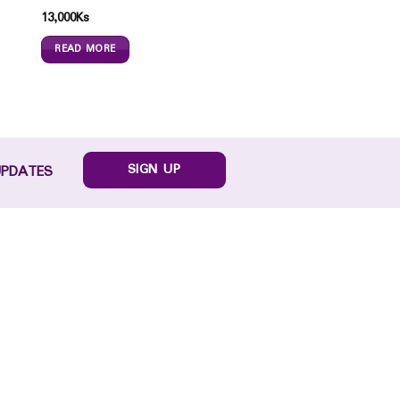
13,000
Ks
READ MORE
SIGN UP
UPDATES