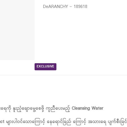
DeARANCHY – 189618
EXCLUSIVE
ေကို နူးညံ့ချောမွေ့စေဖို့ ကူညီပေးမည့် Cleansing Water
act များပါဝင်သောကြောင့် နေရောင်ခြည် ကြောင့် အသားရေ ပျက်စီးခြင်း