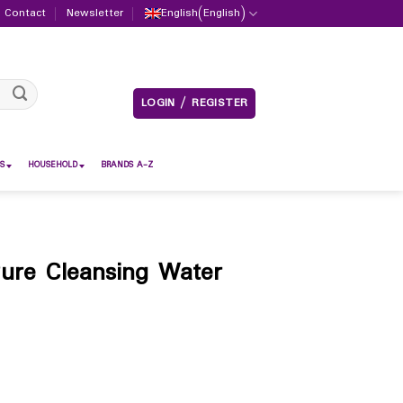
Contact
Newsletter
English
(
English
)
LOGIN / REGISTER
S
HOUSEHOLD
BRANDS A-Z
ure Cleansing Water