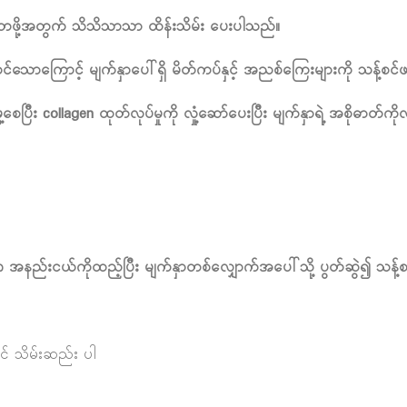
တဖို့အတွက် သိသိသာသာ ထိန်းသိမ်း ပေးပါသည်။
 ပါဝင်သောကြောင့် မျက်နှာပေါ်ရှိ မိတ်ကပ်နှင့် အညစ်ကြေးများကို သန့်စ
ပြီး collagen ထုတ်လုပ်မှုကို လှုံ့ဆော်ပေးပြီး မျက်နှာရဲ့ အစိုဓာတ်က
 အနည်းငယ်ကိုထည့်ပြီး မျက်နှာတစ်လျှောက်အပေါ်သို့ ပွတ်ဆွဲ၍ သန့်စ
င် သိမ်းဆည်း ပါ