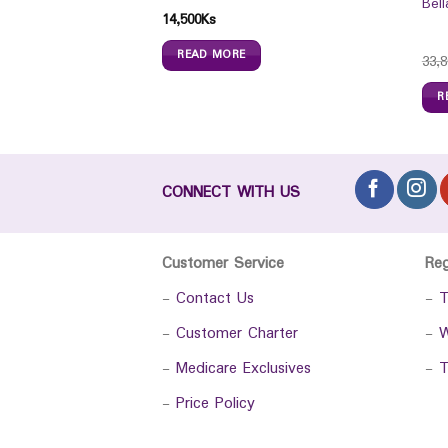
Bel
14,500
Ks
READ MORE
33,8
R
CONNECT WITH US
Customer Service
Re
-
Contact Us
-
T
-
Customer Charter
-
W
-
Medicare Exclusives
-
T
-
Price Policy