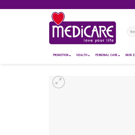
Skip
to
content
Sear
for:
PROMOTION
HEALTH
PERSONAL CARE
SKIN E