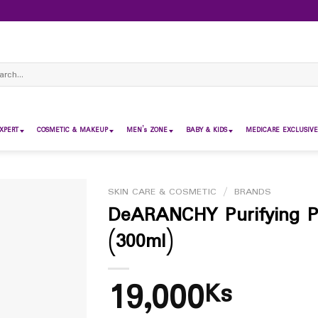
ch
XPERT
COSMETIC & MAKEUP
MEN’s ZONE
BABY & KIDS
MEDICARE EXCLUSIVE
SKIN CARE & COSMETIC
/
BRANDS
DeARANCHY Purifying P
(300ml)
19,000
Ks