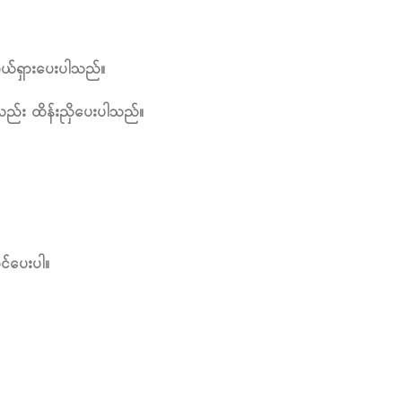
င်ဖယ်ရှားပေးပါသည်။
ိုလည်း ထိန်းညှိပေးပါသည်။
င်ပေးပါ။