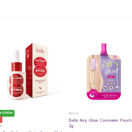
e 5200ks
BELLA
T
Bella Airy Glow Concealer Pouch
2g
LA