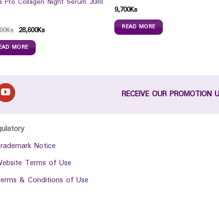
la Pro Collagen Night Serum 30ml
9,700
Ks
READ MORE
00
Ks
28,600
Ks
EAD MORE
RECEIVE OUR PROMOTION 
gulatory
rademark Notice
ebsite Terms of Use
erms & Conditions of Use