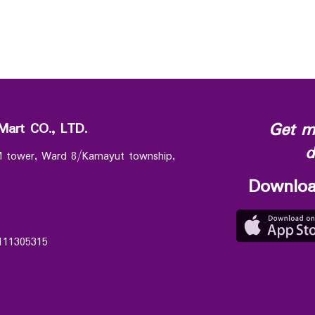
Get m
Mart CO., LTD.
d
 M tower, Ward 8/Kamayut township,
Downloa
111305315