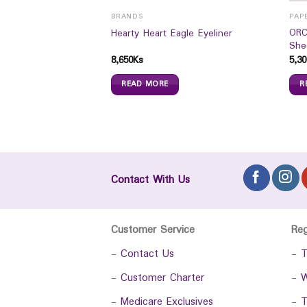
BRANDS
PAP
ORC
nal Para 500mg
Hearty Heart Eagle Eyeliner
She
8,650
Ks
5,30
READ MORE
R
Contact With Us
Customer Service
Re
-
Contact Us
-
T
-
Customer Charter
-
W
-
Medicare Exclusives
-
T