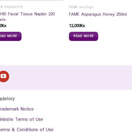
ER PRODUCTS
FAME ဆေးဝါးများ
HID Facial Tissue Napkin 220
FAME Asparagus Honey 250ml
ets
0
Ks
12,000
Ks
EAD MORE
READ MORE
gulatory
rademark Notice
ebsite Terms of Use
erms & Conditions of Use