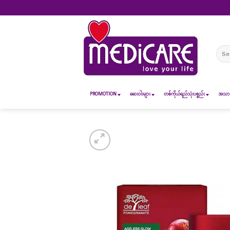
Skip
to
content
Sear
for:
PROMOTION
ဆေး၀ါးများ
တစ်ကိုယ်ရည်သုံးပစ္စည်း
အသားအ