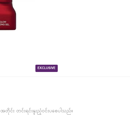
EXCLUSIVE
ုင်း တင်းရင်းနူးညံ့ဝင်းပစေပါသည်။