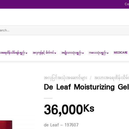
Co
ch
ရေထိန်းသိမ်းရန်ပစ္စည်း
အလှကုန်နှင့် မိတ်ကပ်
အမျိုးသားသုံးပစ္စည်း
ကလေးသုံးပစ္စည်း
MEDICARE 
အလှပြင်အသုံးအဆောင်များ
/
အသားအရေထိန်းသိမ်းရန
De Leaf Moisturizing Ge
36,000
Ks
de Leaf – 197607