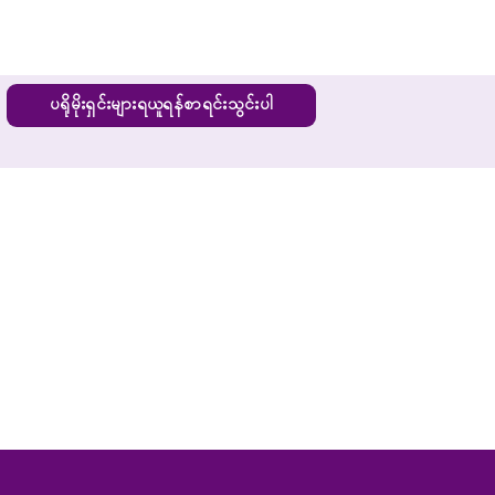
ပရိုမိုးရှင်းများရယူရန်စာရင်းသွင်းပါ