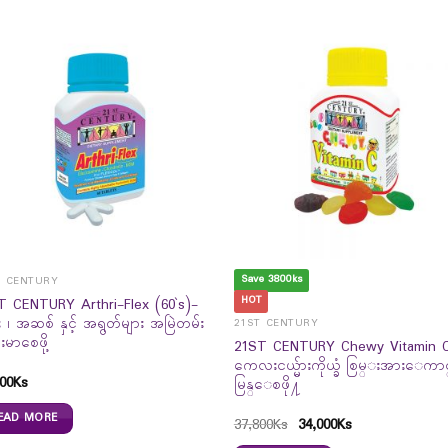
Save 3800ks
T CENTURY
HOT
T CENTURY Arthri-Flex (60`s)-
း ၊ အဆစ် နှင့် အရွတ်များ အမြဲတမ်း
21ST CENTURY
းမာစေဖို့
21ST CENTURY Chewy Vitamin 
ကေလးငယ္မ်ားကိုယ္ခံ စြမ္းအားေကာ
00
Ks
မြန္ေစဖို႔
EAD MORE
37,800
Ks
34,000
Ks