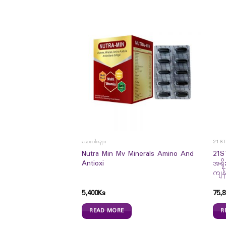
ဆေးဝါးများ
21S
c Pain Relieving Gel
Nutra Min Mv Minerals Amino And
21S
Antioxi
အရို
ကျန်
5,400
Ks
75,8
READ MORE
R