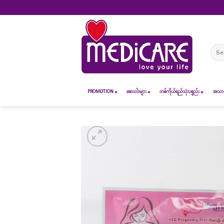
Skip
to
content
Sear
for:
PROMOTION
ဆေး၀ါးများ
တစ်ကိုယ်ရည်သုံးပစ္စည်း
အသားအ