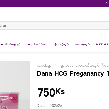
Co
ch
ရေထိန်းသိမ်းရန်ပစ္စည်း
အလှကုန်နှင့် မိတ်ကပ်
အမျိုးသားသုံးပစ္စည်း
ကလေးသုံးပစ္စည်း
MEDICARE 
ဆေးဝါးများ
/
ကျန်းမာရေး အထောက်အကူပြု ကိရိယ
Dana HCG Preganancy T
750
Ks
Dana – 192525