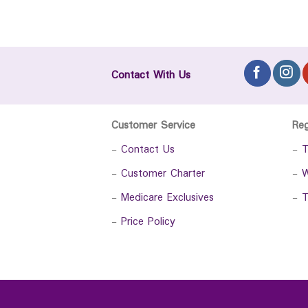
Contact With Us
Customer Service
Re
-
Contact Us
-
T
-
Customer Charter
-
W
-
Medicare Exclusives
-
T
-
Price Policy