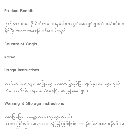
Product Benefit
မျက်နှာပြင်ပေါ်ရှိ မိတ်ကပ်၊ သနပ်ခါးအကြွင်းအကျန်များကို သန့်စင်ပေး
နိုင်ပြီး အသားအရေဖြူဝင်းစေပါသည်။
Country of Origin
Korea
Usage Instructions
လက်ဖဝါးပေါ်တွင် အမြှုပ်ထွက်အောင်ပြုလုပ်ပြီး မျက်နှာပေါ်တွင် ပွတ်
လိမ်းကာမိနစ်အနည်းငယ်ထားပြီး ရေပြန်ဆေးချပါ။
Warning & Storage Instructions
အေးမြခြောက်သွေ့သောနေရာတွင်ထားပါ။
ယားယံခြင်းနှင့် အသားအရေနီမြန်းခြင်းဖြစ်ပါက နီးစပ်ရာဆရာဝန်နှင့် အ