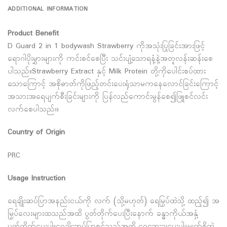
ADDITIONAL INFORMATION
Product Benefit
D Guard 2 in 1 bodywash Strawberry ကိုအသုံးပြုခြင်းအားဖြင့်
ရောဂါပိုးမွှားများကို ကင်းစင်စေပြီး သင်းပျံ့သောရနံ့နဲ့အတူလန်းဆန်းစေ
ပါသည်။Strawberry Extract နှင့် Milk Protein တို့ကိုပေါင်းစပ်ထား
သောကြောင့် အစိုဓာတ်ကိုဖြည့်တင်းပေးရုံသာမကနေလောင်ခြင်းကြောင့်
အသားအရေပျက်စီးခြင်းများကို ပြန်လည်ကောင်းမွန်စေ၍ဖြူစင်လင်း
လက်စေပါသည်၊။
Country of Origin
PRC
Usage Instruction
ရေချိုးဆပ်ပြာအနည်းငယ်ကို လက် (သို့မဟုတ်) ရေမြှပ်ထဲသို့ ထည့်၍ အ
မြှပ်လေးများထသည်အထိ ပွတ်တိုက်ပေးပြီးနောက် ခန္ဓာကိုယ်အနှံ့
ပွတ်တိုက်ပေးပါ။ရေချိုးဆပ်ပြာစင်သည်အထိ ရေဆေးချပေးပါ၊၊မျက်စိထဲ