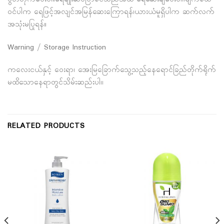
ဝင်ပါက ရေဖြင့်အလျင်အမြန်ဆေးကြောရန်၊ယားယံမူရှိပါက ဆက်လက်
အသုံးမပြုရန်။
Warning / Storage Instruction
ကလေးငယ်နှင့် ဝေးရာ၊ အေးမြခြောက်သွေ့သည့်နေရောင်ခြည်တိုက်ရိုက်
မထိသောနေရာတွင်သိမ်းဆည်းပါ၊၊
RELATED PRODUCTS