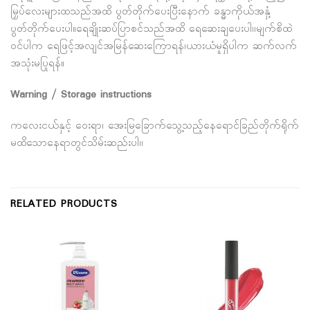
မြှပ်လေးများထသည်အထိ ပွတ်တိုက်ပေးပြီးနောက် ခန္ဓာကိုယ်အနှံ့
ပွတ်တိုက်ပေးပါ။ရေချိုးဆပ်ပြာစင်သည်အထိ ရေဆေးချပေးပါ၊၊မျက်စိထဲ
ဝင်ပါက ရေဖြင့်အလျင်အမြန်ဆေးကြောရန်၊ယားယံမူရှိပါက ဆက်လက်
အသုံးမပြုရန်။
Warning / Storage instructions
ကလေးငယ်နှင့် ဝေးရာ၊ အေးမြခြောက်သွေ့သည့်နေရောင်ခြည်တိုက်ရိုက်
မထိသောနေရာတွင်သိမ်းဆည်းပါ၊၊
RELATED PRODUCTS