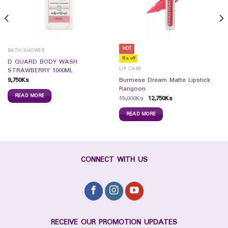
HOT
BATH/SHOWER
15% off
D GUARD BODY WASH
LIP CARE
STRAWBERRY 1000ML
9,750
Ks
Burmese Dream Matte Lipstick
Rangoon
READ MORE
15,000
Ks
12,750
Ks
READ MORE
CONNECT WITH US
RECEIVE OUR PROMOTION UPDATES