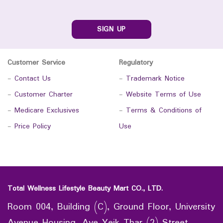
SIGN UP
Customer Service
Regulatory
-
Contact Us
-
Trademark Notice
-
Customer Charter
-
Website Terms of Use
-
Medicare Exclusives
-
Terms & Conditions of
-
Price Policy
Use
Total Wellness Lifestyle Beauty Mart CO., LTD.
Room 004, Building (C), Ground Floor, University
Avenue Housing, Aye Yeik Thar (2) Street,