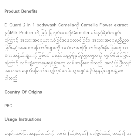
Product Benefits
D Guard 2 in 1 bodywash Camellaကို Camellia Flower extract
နှင့်Milk Protein တို့ဖြင့် ပြုလုပ်ထားပြီးCamellia ပန်းနှင့်နို့၏အစွမ်း
ကြောင့် အသားအရေယားယံခြင်း၊နေလောင်ခြင်း၊ အသားအရေမညီညာ
ခြင်းနှင့်အရေးအကြောင်းများကိုသက်သာစေပြီး တင်းရင်းစိုပြေစေရုံသာ
မကအနံ့ဆိုးများကိုဖြစ်ပေါ်စေနိုင်သည့်မိူနှင့်ပိုးမွှားများကို ဖျက်စီးနိုင်ခြင်း
ကြောင့် သင်းပျံ့သောမွေးရနံ့နဲ့အတူ လန်းဆန်းစေပါသည်၊၊အသုံးပြုပြီးလျှင်
အသားအရေကိုခြောက်သွေ့ကြမ်းတမ်းသွားချင်းမရှိပဲနူးညံ့ချောမွေ့စေ
ပါသည်၊၊
Country Of Origins
PRC
Usage Instructions
ရေချိုးဆပ်ပြာအနည်းငယ်ကို လက် (သို့မဟုတ်) ရေမြှပ်ထဲသို့ ထည့်၍ အ