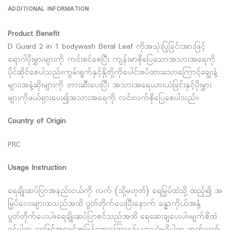
ADDITIONAL INFORMATION
Product Benefit
D Guard 2 in 1 bodywash Betal Leaf ကိုအသုံးပြုခြင်းအားဖြင့်
ရောဂါပိုးမွှားများကို ကင်းစင်စေပြီး ကျန်းမာစိုပြေသောအသားအရေကို
ပိုင်ဆိုင်စေပါသည်၊၊ကွမ်းရွက်နှင့်နို့တို့ကိုပေါင်းစပ်ထားသောကြောင့်ချွေးနံ့
များ၊အနံ့ဆိုးများကို တားဆီးပေးပြီး အသားအရေယားယံခြင်းနှင့်ပိုးမွှား
များကိုဖယ်ရှားပေး၍အသားအရေကို လင်းလက်စိုပြေစေပါသည်၊၊
Country of Origin
PRC
Usage Instruction
ရေချိုးဆပ်ပြာအနည်းငယ်ကို လက် (သို့မဟုတ်) ရေမြှပ်ထဲသို့ ထည့်၍ အ
မြှပ်လေးများထသည်အထိ ပွတ်တိုက်ပေးပြီးနောက် ခန္ဓာကိုယ်အနှံ့
ပွတ်တိုက်ပေးပါ။ရေချိုးဆပ်ပြာစင်သည်အထိ ရေဆေးချပေးပါ၊၊မျက်စိထဲ
ဝင်ပါက ရေဖြင့်အလျင်အမြန်ဆေးကြောရန်၊ယားယံမူရှိပါက ဆက်လက်