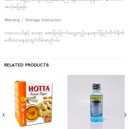
အသုံးမပြုရန်။
Warning / Storage Instruction
ကလေးငယ်နှင့် ဝေးရာ၊ အေးမြခြောက်သွေ့သည့်နေရောင်ခြည်တိုက်ရိုက်
မထိသောနေရာတွင်သိမ်းဆည်းပါ၊၊
RELATED PRODUCTS