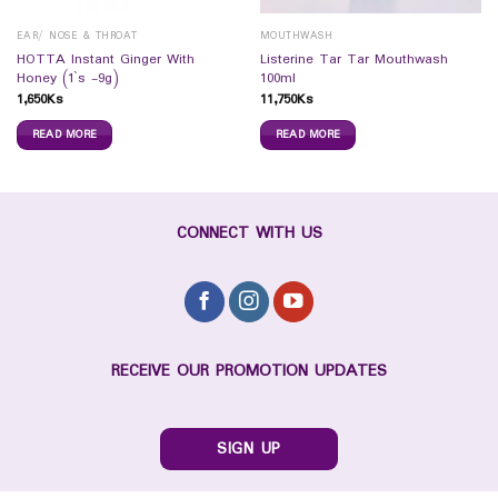
EAR/ NOSE & THROAT
MOUTHWASH
HOTTA Instant Ginger With
Listerine Tar Tar Mouthwash
Honey (1`s -9g)
100ml
1,650
Ks
11,750
Ks
READ MORE
READ MORE
CONNECT WITH US
RECEIVE OUR PROMOTION UPDATES
SIGN UP