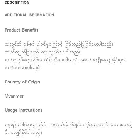
DESCRIPTION
ADDITIONAL INFORMATION
Product Benefits
သံလွင်ဆီ စစ်စစ် ပါဝင်မှုကြောင့် ပြန်လည်ပြုပြင်ပေးပါသည်။
ဆံပင်ကျွတ်ခြင်းကို ကာကွယ်ပေးပါသည်။
ဆံသားရှုပ်ထွေးခြင်းမှ ထိန်းညှိပေးပါသည်။ ဆံသားကျိုးကျေခြင်းမှလဲ
သက်သာစေပါသည်။
Country of Origin
Myanmar
Usage Instructions
နေ့စဉ် ခေါင်းလျှော်တိုင်း လက်ထဲသို့လိုချင်သလိုသလောက် ပမာဏထည့်
ပီး လျှော်နိုင်ပါသည်။