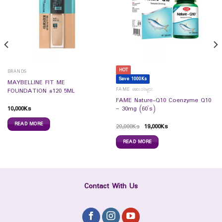
HOT
BRANDS
Save 1000Ks
MAYBELLINE FIT ME
FAME ဆေးဝါးများ
FOUNDATION #120 5ML
FAME Nature-Q10 Coenzyme Q10
10,000
Ks
– 30mg (60`s)
READ MORE
20,000
Ks
19,000
Ks
READ MORE
Contact With Us