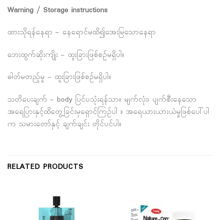
Warning / Storage instructions
ထားသိုရန်နေရာ – နေရောင်မထိ၍အေးမြသောနေရာ
ဘေးထွက်ဆိုးကျိုး – ထူးခြားဖြစ်စဉ်မရှိပါ။
ဓါတ်မတည့်မှု – ထူးခြားဖြစ်စဉ်မရှိပါ။
သတိပေးချက် – body ပြင်ပသုံးရန်သာ။ မျက်လုံး၊ ပျက်စီးနေသော
အရေပြားနှင့်ထိတွေ့ခြင်းမှရှောင်ကြဉ်ပါ ။ အရေယားယားယံမှုဖြစ်ပေါ်ပါ
က သမားတော်နှင့် ချက်ချင်း တိုင်ပင်ပါ။
RELATED PRODUCTS