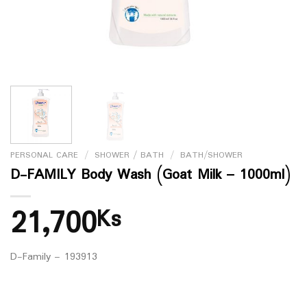
PERSONAL CARE
/
SHOWER / BATH
/
BATH/SHOWER
D-FAMILY Body Wash (Goat Milk – 1000ml)
21,700
Ks
D-Family – 193913