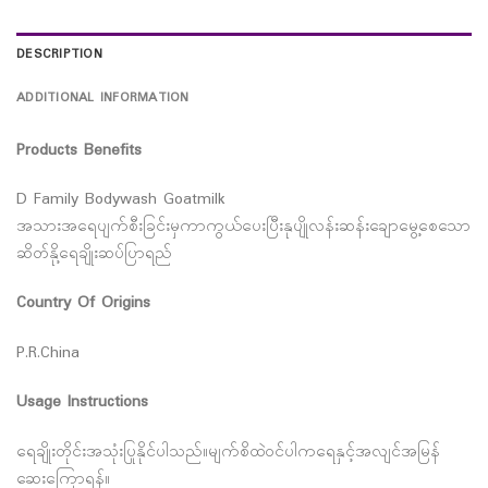
DESCRIPTION
ADDITIONAL INFORMATION
Products Benefits
D Family Bodywash Goatmilk
အသားအရေပျက်စီးခြင်းမှကာကွယ်ပေးပြီးနုပျိုလန်းဆန်းချောမွေ့စေသော
ဆိတ်နို့ရေချိုးဆပ်ပြာရည်
Country Of Origins
P.R.China
Usage Instructions
ရေချိုးတိုင်းအသုံးပြုနိုင်ပါသည်။မျက်စိထဲဝင်ပါကရေနှင့်အလျင်အမြန်
ဆေးကြောရန်။