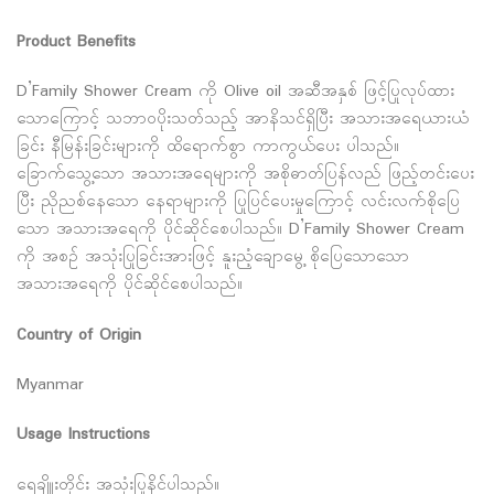
Product Benefits
D’Family Shower Cream ကို Olive oil အဆီအနှစ် ဖြင့်ပြုလုပ်ထား
သောကြောင့် သဘာဝပိုးသတ်သည့် အာနိသင်ရှိပြီး အသားအရေယားယံ
ခြင်း နီမြန်းခြင်းများကို ထိရောက်စွာ ကာကွယ်ပေး ပါသည်။
ခြောက်သွေ့သော အသားအရေများကို အစိုဓာတ်ပြန်လည် ဖြည့်တင်းပေး
ပြီး ညိုညစ်နေသော နေရာများကို ပြုပြင်ပေးမှုကြောင့် လင်းလက်စိုပြေ
သော အသားအရေကို ပိုင်ဆိုင်စေပါသည်။ D’Family Shower Cream
ကို အစဉ် အသုံးပြုခြင်းအားဖြင့် နူးညံ့ချောမွေ့ စိုပြေသောသော
အသားအရေကို ပိုင်ဆိုင်စေပါသည်။
Country of Origin
Myanmar
Usage Instructions
ရေချိူးတိုင်း အသုံးပြုနိင်ပါသည်။