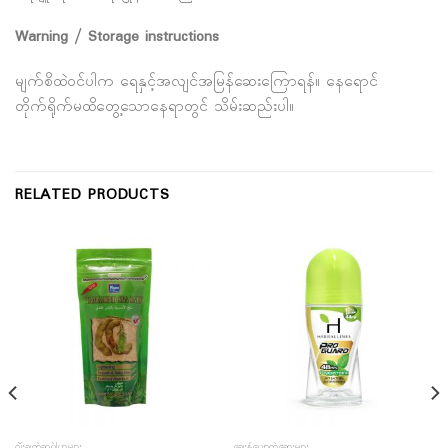
Warning / Storage instructions
မျက်စိထဲဝင်ပါက ရေနှင့်အလျင်အမြန်ဆေးကြောရန်။ နေရောင်
တိုက်ရိုက်မထိတွေ့သောနေရာတွင် သိမ်းဆည်းပါ။
RELATED PRODUCTS
ဂျီးချွတ်ဆပ်ပြာများ
ချွေးနံ့ပျောက်ဆေးများ