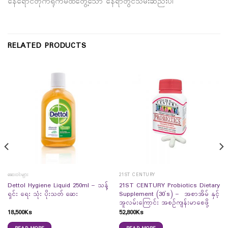
နေရောင်တိုက်ရိုက်မထိတွေ့သော နေရာတွင်သိမ်းဆည်းပါ
RELATED PRODUCTS
ဆေးဝါးများ
21ST CENTURY
Dettol Hygiene Liquid 250ml – သန့်
21ST CENTURY Probiotics Dietary
ရှင်း ရေး သုံး ပိုးသတ် ဆေး
Supplement (30`s) – အစာအိမ် နှင့်
အူလမ်းကြောင်း အစဉ်ကျန်းမာစေဖို့
18,500
Ks
52,800
Ks