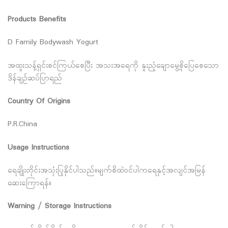
Products Benefits
D Family Bodywash Yogurt
အထူးသန့်ရှင်းစင်ကြယ်စေပြီး အသးအရေကို နူးညံ့ချောမွေ့စိုပြေစေသော
ဒိန်ချဉ်ဆပ်ပြာရည်
Country Of Origins
P.R.China
Usage Instructions
ရေချိုးတိုင်းအသုံးပြုနိုင်ပါသည်။မျက်စိထဲဝင်ပါကရေနှင့်အလျင်အမြန်
ဆေးကြောရန်။
Warning / Storage Instructions