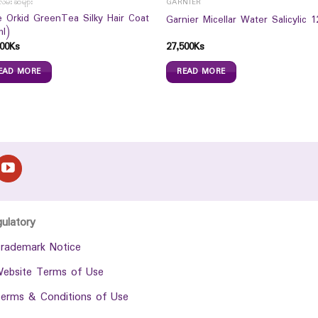
လိမ်းဆီများ
GARNIER
e Orkid GreenTea Silky Hair Coat
Garnier Micellar Water Salicylic 1
ml)
00
Ks
27,500
Ks
EAD MORE
READ MORE
gulatory
rademark Notice
ebsite Terms of Use
erms & Conditions of Use