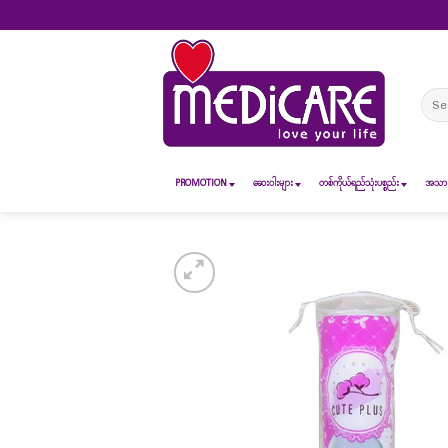
Skip
to
content
Sear
for:
PROMOTION
ဆေး၀ါးများ
တစ်ကိုယ်ရည်သုံးပစ္စည်း
အသားအ