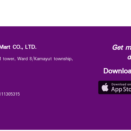
Get m
Mart CO., LTD.
d
 M tower, Ward 8/Kamayut township,
Downloa
111305315