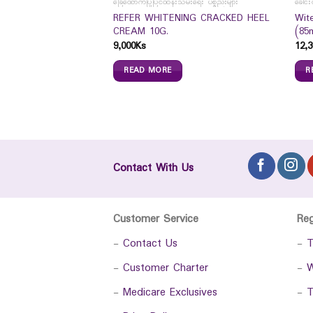
S
ခြေထောက်ပြုပြင်ထိန်းသိမ်းရေး ပစ္စည်းများ
ခေါင်း
REFER WHITENING CRACKED HEEL
Wit
Tissue Pocket 16`s
CREAM 10G.
(85
9,000
Ks
12,3
READ MORE
R
Contact With Us
Customer Service
Re
-
Contact Us
-
T
-
Customer Charter
-
W
-
Medicare Exclusives
-
T