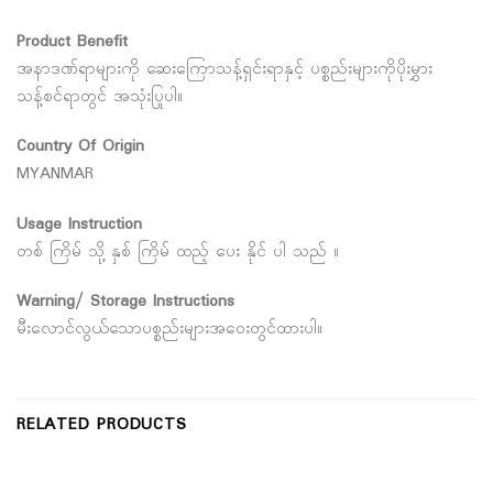
Product Benefit
အနာဒဏ်ရာများကို ဆေးကြောသန့်ရှင်းရာနှင့် ပစ္စည်းများကိုပိုးမွှား
သန့်စင်ရာတွင် အသုံးပြုပါ။
Country Of Origin
MYANMAR
Usage Instruction
တစ် ကြိမ် သို့ နှစ် ကြိမ် ထည့် ပေး နိုင် ပါ သည် ။
Warning/ Storage Instructions
မီးလောင်လွယ်သောပစ္စည်းများအဝေးတွင်ထားပါ။
RELATED PRODUCTS