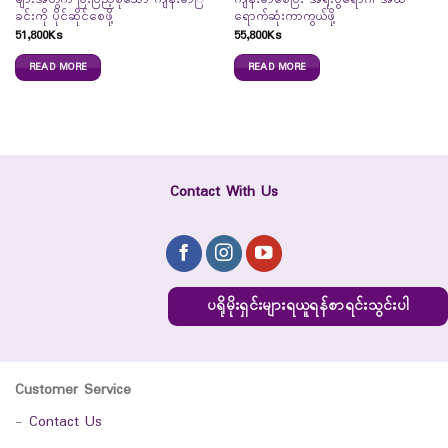
များအတွက် ပြီးပြည့်စုံသော ကျန်းမာြ
ကျန်းမာစေပြီး အရိုးပွရောဂါ အထိ
ခင်းကို ပိုင်ဆိုင်စေဖို့
ရောက်ဆုံးကာကွယ်ဖို့
51,800
Ks
55,800
Ks
READ MORE
READ MORE
Contact With Us
ပရိုမိုးရှင်းများရယူရန်စာရင်းသွင်းပါ
Customer Service
-
Contact Us