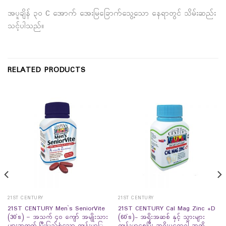
အပူချိန် ၃၀ C အောက် အေးမြခြောက်သွေ့သော နေရာတွင် သိမ်းဆည်း
သင့်ပါသည်။
RELATED PRODUCTS
21ST CENTURY
21ST CENTURY
21ST CENTURY Men`s SeniorVite
21ST CENTURY Cal Mag Zinc +D
(30`s) – အသက် ၄၀ ကျော် အမျိုးသား
(60`s)- အရိုးအဆစ် နှင့် သွားများ