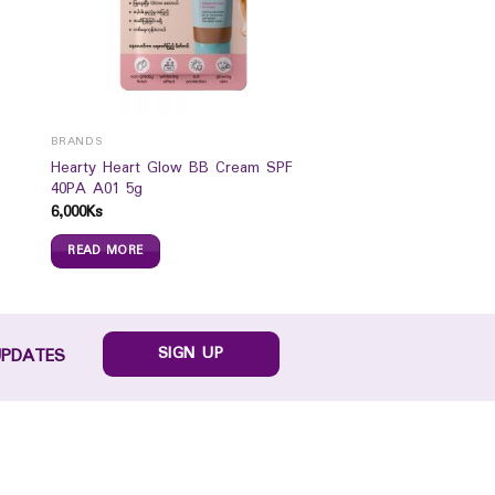
BRANDS
Hearty Heart Glow BB Cream SPF
40PA A01 5g
6,000
Ks
READ MORE
SIGN UP
UPDATES