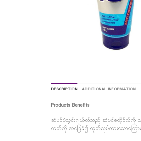
DESCRIPTION
ADDITIONAL INFORMATION
Products Benefits
ဆံပင်ပုံသွင်းဂျယ်လ်သည် ဆံပင်စတိုင်လ်ကို သ
ဓာတ်ကို အခြေခံ၍ ထုတ်လုပ်ထားသောကြောင့် က