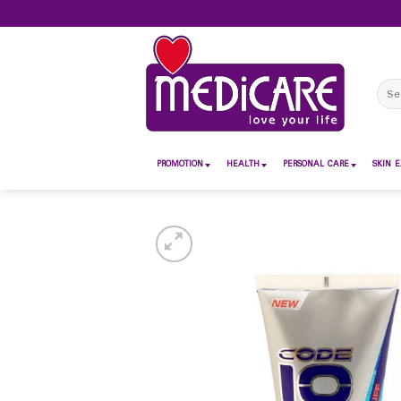
Skip
to
content
Sear
for:
PROMOTION
HEALTH
PERSONAL CARE
SKIN E