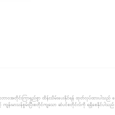
ဘာ၀အတိုင်းကြာရှည်စွာ ထိန်းသိမ်းပေးနိုင်ရန် ထုတ်လုပ်ထားပါသည် ဗောက်ဖ
ျန်းမာသန်စွမ်းပြီးစတိုင်ကျသော ဆံပင်စတိုင်လ်ကို ရရှိစေနိုင်ပါသည်