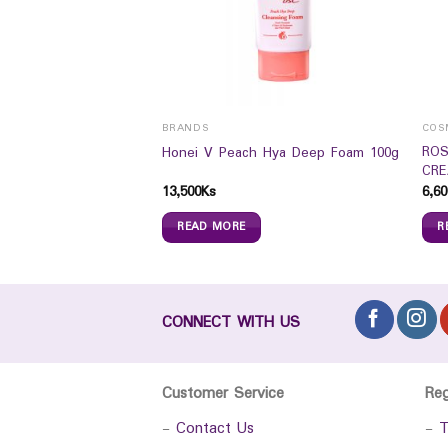
BRANDS
COS
ROS
ITE TRIAL SET
Honei V Peach Hya Deep Foam 100g
CRE
13,500
Ks
6,60
READ MORE
R
CONNECT WITH US
Customer Service
Re
-
Contact Us
-
T