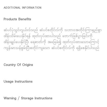
ADDITIONAL INFORMATION
Products Benefits
ဆံပင်ပုံသွင်းဂျယ်လ်သည် ဆံပင်စတိုင်လ်ကို သဘာ၀အတိုင်းကြာရှည်စွာ
ထိန်းသိမ်းပေးနိုင်ရန် ထုတ်လုပ်ထားပါသည် ဗောက်ဖြစ်ပွားခြင်းကို
ထိန်းချုပ်ပေးနိုင်ပြီး ရေဓာတ်ကို အခြေခံ၍ ထုတ်လုပ်ထားသောကြောင့်
ကျန်းမာသန်စွမ်းပြီးစတိုင်ကျသော ဆံပင်စတိုင်လ်ကို ရရှိစေနိုင်ပါသည်
Country Of Origins
Usage Instructions
Warning / Storage Instructions