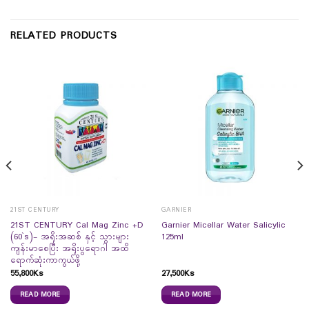
RELATED PRODUCTS
21ST CENTURY
GARNIER
21ST CENTURY Cal Mag Zinc +D
Garnier Micellar Water Salicylic
(60`s)- အရိုးအဆစ် နှင့် သွားများ
125ml
ကျန်းမာစေပြီး အရိုးပွရောဂါ အထိ
ရောက်ဆုံးကာကွယ်ဖို့
55,800
Ks
27,500
Ks
READ MORE
READ MORE