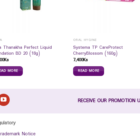
LA
ORAL HYGINE
la Thanakha Perfect Liquid
Systema TP CareProtect
ndation BD 20 (18g)
CherryBlossom (160g)
00
Ks
7,400
Ks
EAD MORE
READ MORE
RECEIVE OUR PROMOTION 
gulatory
rademark Notice