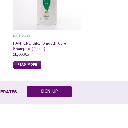
HAIR CARE
PANTENE Silky Smooth Care
Shampoo (450ml)
25,000
Ks
READ MORE
SIGN UP
UPDATES