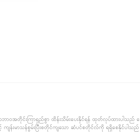
ဘာ၀အတိုင်းကြာရှည်စွာ ထိန်းသိမ်းပေးနိုင်ရန် ထုတ်လုပ်ထားပါသည် ဗောက်ဖ
ျန်းမာသန်စွမ်းပြီးစတိုင်ကျသော ဆံပင်စတိုင်လ်ကို ရရှိစေနိုင်ပါသည်