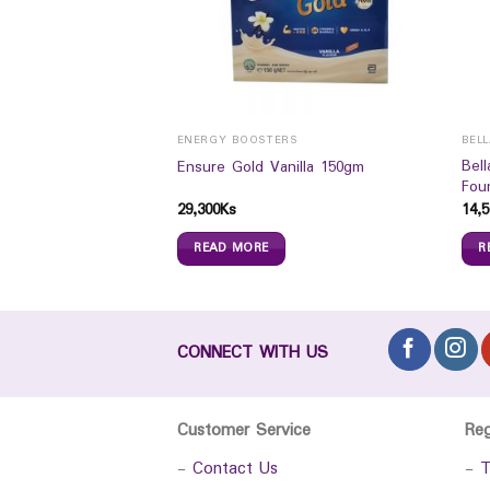
ENERGY BOOSTERS
BEL
Bel
 Hya Deep Foam 100g
Ensure Gold Vanilla 150gm
Fou
29,300
Ks
14,5
READ MORE
R
CONNECT WITH US
Customer Service
Re
-
Contact Us
-
T