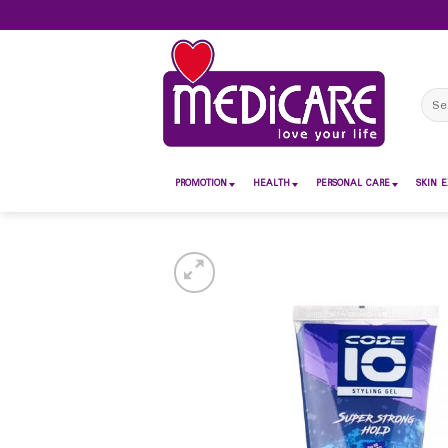
Skip
to
content
Sear
for:
PROMOTION
HEALTH
PERSONAL CARE
SKIN E