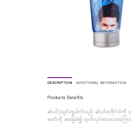
DESCRIPTION
ADDITIONAL INFORMATION
Products Benefits
ဆံပင်ပုံသွင်းဂျယ်လ်သည် ဆံပင်စတိုင်လ်ကို သ
ဓာတ်ကို အခြေခံ၍ ထုတ်လုပ်ထားသောကြောင့် က