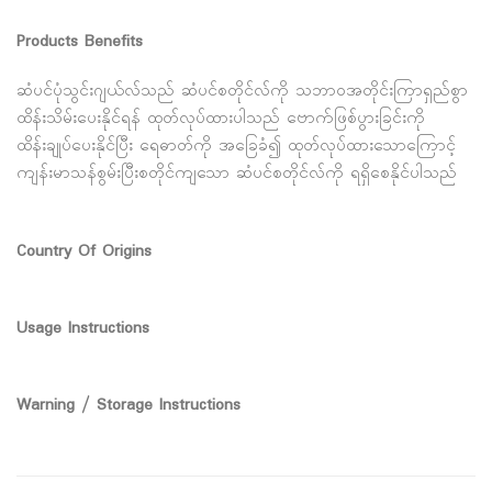
Products Benefits
ဆံပင်ပုံသွင်းဂျယ်လ်သည် ဆံပင်စတိုင်လ်ကို သဘာ၀အတိုင်းကြာရှည်စွာ
ထိန်းသိမ်းပေးနိုင်ရန် ထုတ်လုပ်ထားပါသည် ဗောက်ဖြစ်ပွားခြင်းကို
ထိန်းချုပ်ပေးနိုင်ပြီး ရေဓာတ်ကို အခြေခံ၍ ထုတ်လုပ်ထားသောကြောင့်
ကျန်းမာသန်စွမ်းပြီးစတိုင်ကျသော ဆံပင်စတိုင်လ်ကို ရရှိစေနိုင်ပါသည်
Country Of Origins
Usage Instructions
Warning / Storage Instructions