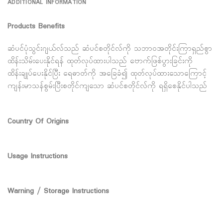
ADDITIONAL INFORMATION
Products Benefits
ဆံပင်ပုံသွင်းဂျယ်လ်သည် ဆံပင်စတိုင်လ်ကို သဘာ၀အတိုင်းကြာရှည်စွာ
ထိန်းသိမ်းပေးနိုင်ရန် ထုတ်လုပ်ထားပါသည် ဗောက်ဖြစ်ပွားခြင်းကို
ထိန်းချုပ်ပေးနိုင်ပြီး ရေဓာတ်ကို အခြေခံ၍ ထုတ်လုပ်ထားသောကြောင့်
ကျန်းမာသန်စွမ်းပြီးစတိုင်ကျသော ဆံပင်စတိုင်လ်ကို ရရှိစေနိုင်ပါသည်
Country Of Origins
Usage Instructions
Warning / Storage Instructions