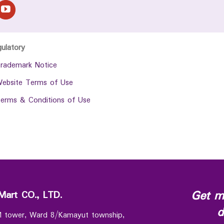
gulatory
rademark Notice
ebsite Terms of Use
erms & Conditions of Use
Get m
Mart CO., LTD.
d
 M tower, Ward 8/Kamayut township,