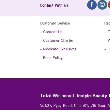
Contact With Us
Customer Service
Re
-
Contact Us
-
T
-
Customer Charter
-
W
-
Medicare Exclusives
-
T
-
Price Policy
Total Wellness Lifestyle Beauty 
No.527, Pyay Road, Unit 701, 7th floor,