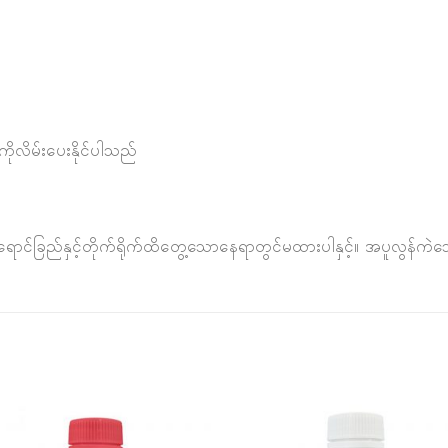
ကိုလိမ်းပေးနိုင်ပါသည်
်ခြည်နှင့်တိုက်ရိုက်ထိတွေ့သောနေရာတွင်မထားပါနှင့်။ အပူလွန်ကဲသ