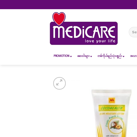
Skip
to
content
Sear
for:
PROMOTION
ဆေး၀ါးများ
တစ်ကိုယ်ရည်သုံးပစ္စည်း
အသားအ