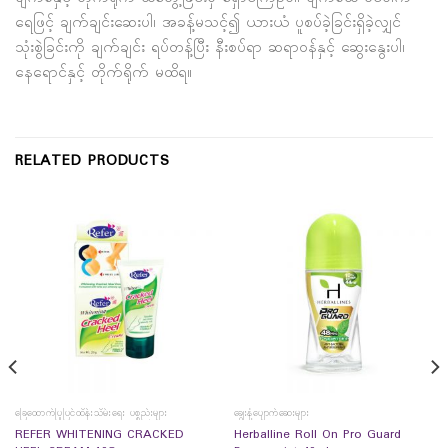
ရေဖြင့် ချက်ချင်းဆေးပါ၊ အခန့်မသင့်၍ ယားယံ ပူစပ်ခဲ့ခြင်းရှိခဲ့လျှင်
သုံးစွဲခြင်းကို ချက်ချင်း ရပ်တန့်ပြီး နီးစပ်ရာ ဆရာဝန်နှင့် ဆွေး‌နွေးပါ၊
နေရောင်နှင့် တိုက်ရိုက် မထိရ။
RELATED PRODUCTS
ခြေထောက်ပြုပြင်ထိန်းသိမ်းရေး ပစ္စည်းများ
ချွေးနံ့ပျောက်ဆေးများ
REFER WHITENING CRACKED
Herballine Roll On Pro Guard