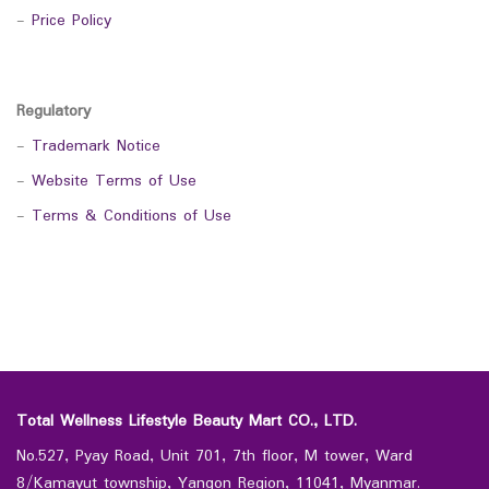
-
Price Policy
Regulatory
-
Trademark Notice
-
Website Terms of Use
-
Terms & Conditions of Use
Total Wellness Lifestyle Beauty Mart CO., LTD.
No.527, Pyay Road, Unit 701, 7th floor, M tower, Ward
8/Kamayut township, Yangon Region, 11041, Myanmar.